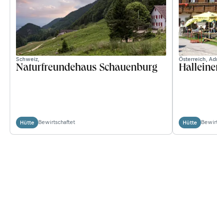
Schweiz,
Österreich, Ad
Naturfreundehaus Schauenburg
Hallein
Bewirtschaftet
Bewirt
Hütte
Hütte