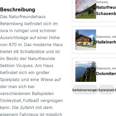
Schweiz,
Naturfre
Beschreibung
Schauenb
Das Naturfreundehaus
Retemberg
befindet sich im
Jura in ruhiger und schöner
Aussichtslage auf einer Höhe
Österreich, A
Halleiner
von 870 m. Das moderne Haus
bietet 68 Schlafplätze und ist
im Besitz der Naturfreunde
Sektion Vicques. Am Haus
Österreich, A
befindet sich ein großer
Dolomite
Spielplatz und eine Wiese auf
der man sich bei
Selbstversorger
Spielplatz
verschiedenen Ballspielen
(Volleyball, Fußball) vergnügen
kann. Die Zufahrt mit dem
eigenem Fahrzeug ist möglich