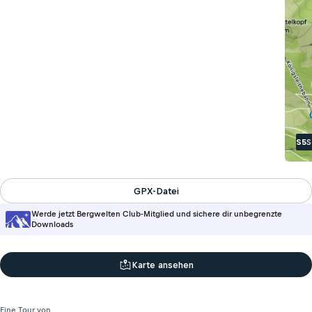
S5
S
GPX-Datei
Werde jetzt Bergwelten Club-Mitglied und sichere dir unbegrenzte
Downloads
Karte ansehen
Eine Tour von