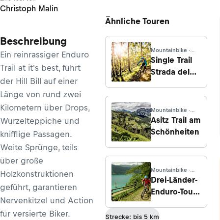
Christoph Malin
Ähnliche Touren
Beschreibung
Mountainbike ·
Ein reinrassiger Enduro
Tirol
Single Trail
Trail at it's best, führt
Strada del
der Hill Bill auf einer
Sole
Länge von rund zwei
(Serfaus)
Kilometern über Drops,
Mountainbike ·
Tirol
Asitz Trail am
Wurzelteppiche und
Schönheiten
knifflige Passagen.
Weite Sprünge, teils
über große
Mountainbike ·
Holzkonstruktionen
Graubünden
Drei-Länder-
geführt, garantieren
Enduro-Tour
Nervenkitzel und Action
am
für versierte Biker.
Reschenpass
Strecke: bis 5 km