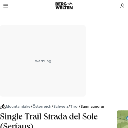
Werbung
Mountainbike
/
Österreich
/
Schweiz
/
Tirol
/
Samnaungruppe
Single Trail Strada del Sole
(Serfaus)