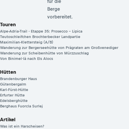
für die
Berge
vorbereitet.
Touren
Alpe-Adria-Trail - Etappe 35: Prosecco – Lipica
Teutoschleifchen Brochterbecker Landpartie
Maximilian-Klettersteig (A/B)
Wanderung zur Bergerseehütte von Prägraten am Großvenediger
Wanderung zur Scheibenhütte von Mürzzuschlag
Von Binimel·là nach Els Alocs
Hütten
Brandenburger Haus
Gütenbergalm
Karl-Fürst-Hütte
Erfurter Hütte
Edelsberghütte
Berghaus Fuorcla Surlej
Artikel
Was ist ein Harscheisen?