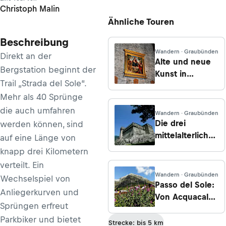
Christoph Malin
Ähnliche Touren
Beschreibung
Wandern · Graubünden
Direkt an der
Alte und neue
Bergstation beginnt der
Kunst in
Trail „Strada del Sole“.
Bellinzona
Mehr als 40 Sprünge
die auch umfahren
Wandern · Graubünden
Die drei
werden können, sind
mittelalterlichen
auf eine Länge von
Burgen von
knapp drei Kilometern
Bellinzona
verteilt. Ein
Wandern · Graubünden
Wechselspiel von
Passo del Sole:
Anliegerkurven und
Von Acquacalda
Sprüngen erfreut
zum Lago Ritom
Parkbiker und bietet
Strecke: bis 5 km