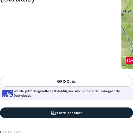
S2
M
GPX-Datei
Werde jetzt Bergwelten Club-Mitglied und sichere dir unbegrenzte
Downloads
Karte ansehen
Eine Tour von