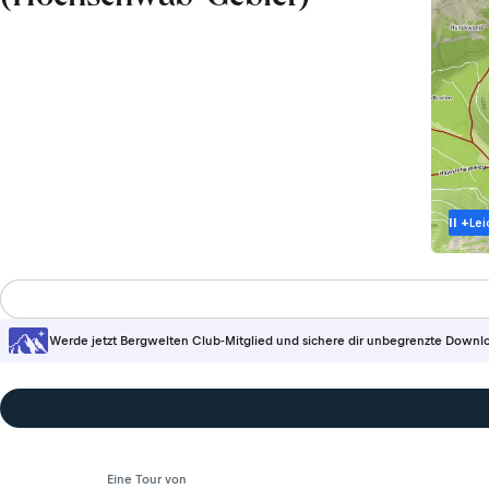
II +
Lei
Werde jetzt Bergwelten Club-Mitglied und sichere dir unbegrenzte Downl
Eine Tour von