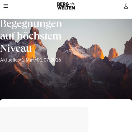
Begegnungen
auf höchstem
Niveau
Aktuelles
•
1 Min.
•
01.07.2016