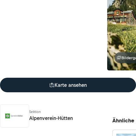
Bilderg
Karte ansehen
Sektion
Alpenverein-Hütten
Ähnliche
Alpenverein-Hütten