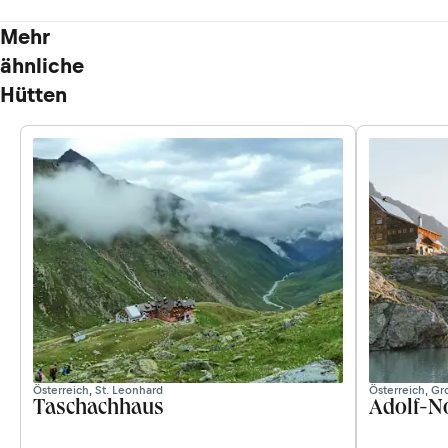
Mehr
ähnliche
Hütten
Österreich, St. Leonhard
Österreich, G
Taschachhaus
Adolf-N