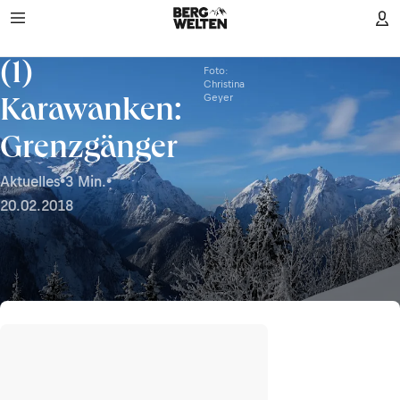
(1)
Foto:
Christina
Geyer
Karawanken:
Grenzgänger
Aktuelles
•
3 Min.
•
20.02.2018