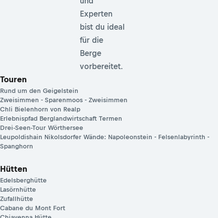
und
Experten
bist du ideal
für die
Berge
vorbereitet.
Touren
Rund um den Geigelstein
Zweisimmen - Sparenmoos - Zweisimmen
Chli Bielenhorn von Realp
Erlebnispfad Berglandwirtschaft Termen
Drei-Seen-Tour Wörthersee
Leupoldishain Nikolsdorfer Wände: Napoleonstein - Felsenlabyrinth -
Spanghorn
Hütten
Edelsberghütte
Lasörnhütte
Zufallhütte
Cabane du Mont Fort
Chiavenna Hütte