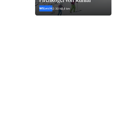
Pirchkogel von Kühtai
WS
Leicht
2:30 h
4,8 km