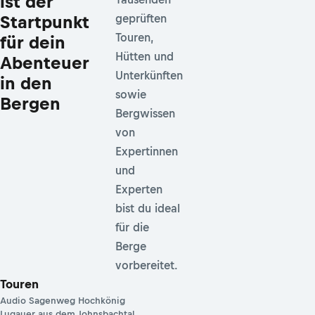
ist der
Startpunkt
geprüften
Touren,
für dein
Hütten und
Abenteuer
Unterkünften
in den
sowie
Bergen
Bergwissen
von
Expertinnen
und
Experten
bist du ideal
für die
Berge
vorbereitet.
Touren
Audio Sagenweg Hochkönig
Lugauer aus dem Johnsbachtal