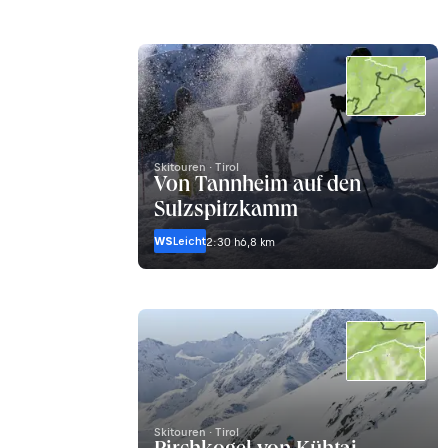
Skitouren · Tirol
Von Tannheim auf den
Sulzspitzkamm
WS
Leicht
2:30 h
6,8 km
Skitouren · Tirol