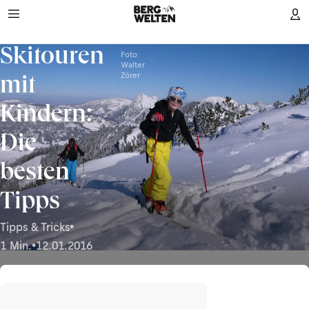
Skitouren
Foto:
Walter
Zörer
mit
Kindern:
Die
besten
Tipps
Tipps & Tricks
•
1 Min.
•
12.01.2016