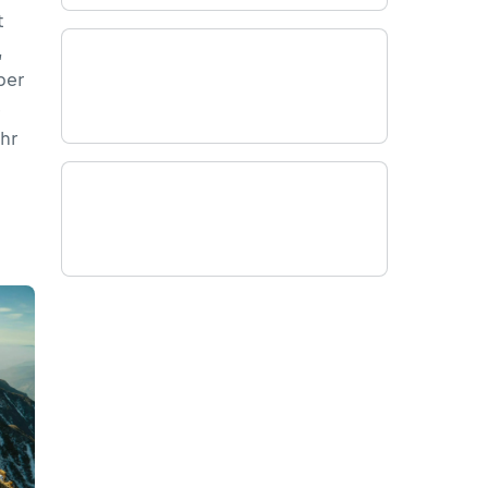
t
,
ber
e
ihr