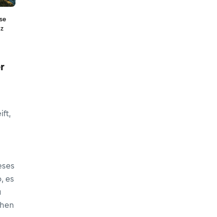
se
iz
r
ft,
eses
, es
u
chen