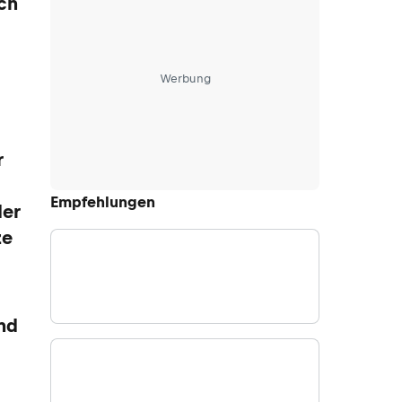
ch
Werbung
r
Empfehlungen
der
ze
nd