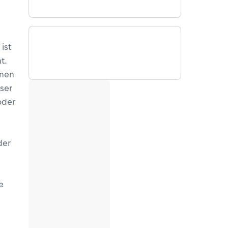
ist
t.
inen
ser
oder
der
e