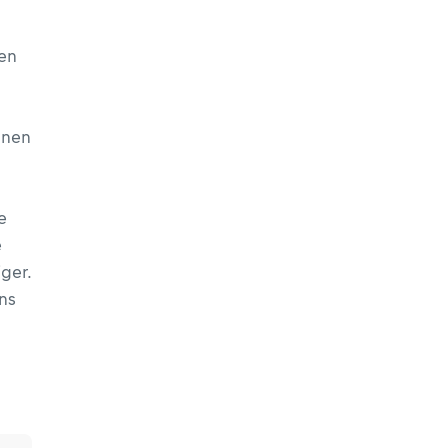
en
nnen
e
e
ger.
uns