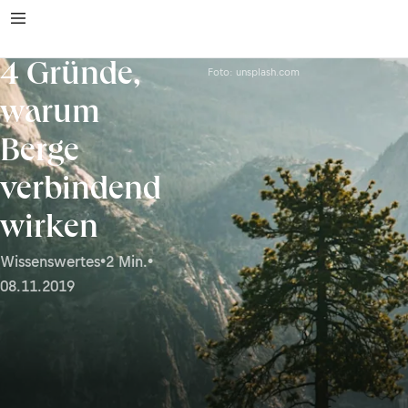
4 Gründe,
Foto: unsplash.com
warum
Berge
verbindend
wirken
Wissenswertes
•
2 Min.
•
08.11.2019