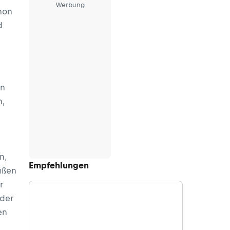
Werbung
chon
d
en
,
n,
Empfehlungen
üßen
r
nder
en