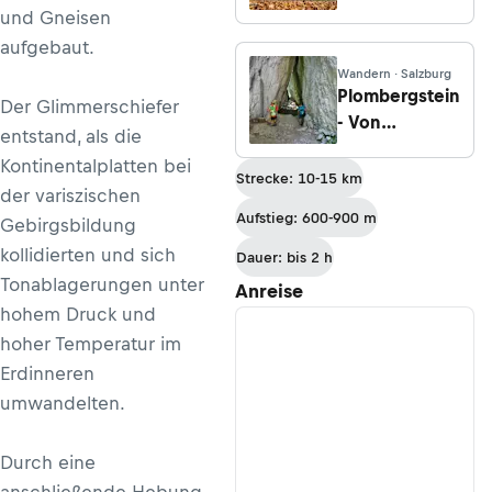
und Gneisen
aufgebaut.
Wandern · Salzburg
Plombergstein
Der Glimmerschiefer
- Von
entstand, als die
St. Gilgen
Kontinental­platten bei
durch den
Strecke: 10-15 km
der variszischen
Staffelgraben
Aufstieg: 600-900 m
Gebirgsbildung
kollidierten und sich
Dauer: bis 2 h
Ton­ab­lagerungen unter
Anreise
hohem Druck und
hoher Temperatur im
Erdinneren
umwandelten.
Durch eine