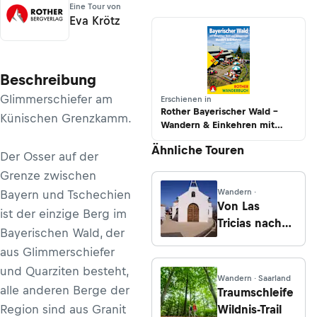
Eine Tour von
Eva Krötz
Beschreibung
Glimmerschiefer am
Erschienen in
Rother Bayerischer Wald –
Künischen Grenzkamm.
Wandern & Einkehren mit
Oberpfälzer Wald und
Ähnliche Touren
Böhmerwald
Der Osser auf der
Grenze zwischen
Wandern ·
Bayern und Tschechien
Von Las
ist der einzige Berg im
Tricias nach
Bayerischen Wald, der
Buracas
aus Glimmerschiefer
und Quarziten besteht,
Wandern · Saarland
alle anderen Berge der
Traumschleife
Region sind aus Granit
Wildnis-Trail