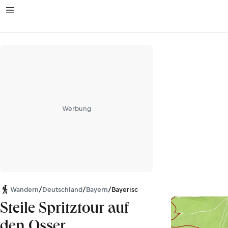
Werbung
Wandern
/
Deutschland
/
Bayern
/
Bayerischer Wald
Steile Spritztour auf
den Osser