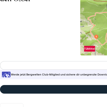
T2
Mittel
Werde jetzt Bergwelten Club-Mitglied und sichere dir unbegrenzte Downl