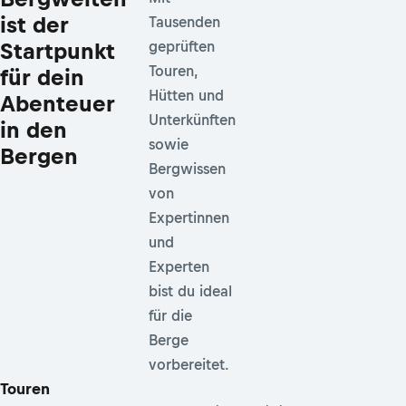
ist der
Tausenden
Startpunkt
geprüften
Touren,
für dein
Hütten und
Abenteuer
Unterkünften
in den
sowie
Bergen
Bergwissen
von
Expertinnen
und
Experten
bist du ideal
für die
Berge
vorbereitet.
Touren