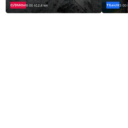
C/D
Mittel
T1
Leicht
8:00 h
12,4 km
3:00 