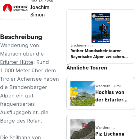
Eine Tour von
Joachim
Simon
Beschreibung
Wanderung von
Erschienen in
Rother Mondscheintouren
Maurach über die
Bayerische Alpen zwischen
Erfurter Hütte
: Rund
Füssen und Berchtesgaden
Ähnliche Touren
1.000 Meter über dem
Tiroler Achensee haben
Wandern · Tirol
die Brandenberger
Hochiss von
Alpen ein gut
der Erfurter
frequentiertes
Hütte
Ausflugsgebiet: die
Berge des Rofan.
Wandern ·
Graubünden
Piz Lischana
Die Seilbahn von