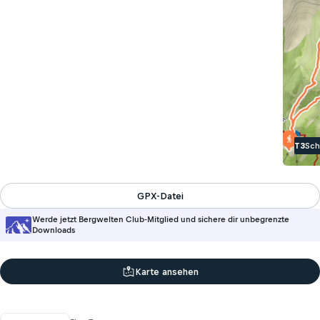
T3
Sch
GPX-Datei
Werde jetzt Bergwelten Club-Mitglied und sichere dir unbegrenzte
Downloads
Karte ansehen