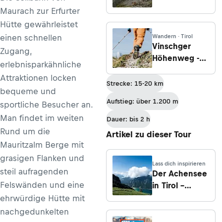
Maurach zur Erfurter
Hütte gewährleistet
einen schnellen
Wandern · Tirol
Vinschger
Zugang,
Höhenweg -
erlebnisparkähnliche
Etappe 4:
Attraktionen locken
Glieshof -
Strecke: 15-20 km
bequeme und
Matschertal -
Aufstieg: über 1.200 m
sportliche Besucher an.
Muntetschinig
Man findet im weiten
Dauer: bis 2 h
Rund um die
Artikel zu dieser Tour
Mauritzalm Berge mit
grasigen Flanken und
Lass dich inspirieren
steil aufragenden
Der Achensee
Felswänden und eine
in Tirol –
Wanderungen,
ehrwürdige Hütte mit
Infos & Tipps
nachgedunkelten