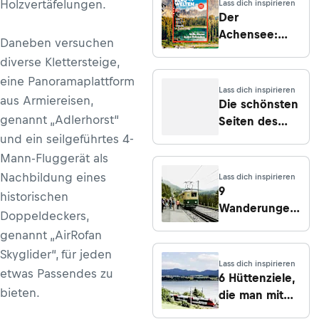
Holzvertäfelungen.
Lass dich inspirieren
Der
Achensee:
Daneben versuchen
Eingebettet
diverse Klettersteige,
zwischen
eine Panoramaplattform
Rofan und
Lass dich inspirieren
aus Armiereisen,
Karwendel
Die schönsten
genannt „Adlerhorst“
Seiten des
Rofans in Tirol
und ein seilgeführtes 4-
Mann-Fluggerät als
Nachbildung eines
Lass dich inspirieren
9
historischen
Wanderungen,
Doppeldeckers,
die mit Bus
genannt „AirRofan
und Bahn
Skyglider“, für jeden
erreichbar
Lass dich inspirieren
etwas Passendes zu
sind
6 Hüttenziele,
bieten.
die man mit
dem Zug