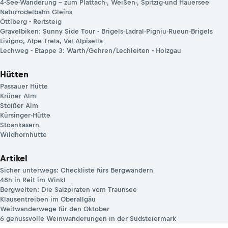
4-See-Wanderung – zum Plattach-, Weißen-, Spitzig-und Hauersee
Naturrodelbahn Gleins
Öttlberg - Reitsteig
Gravelbiken: Sunny Side Tour - Brigels-Ladral-Pigniu-Rueun-Brigels
Livigno, Alpe Trela, Val Alpisella
Lechweg - Etappe 3: Warth/Gehren/Lechleiten - Holzgau
Hütten
Passauer Hütte
Krüner Alm
Stoißer Alm
Kürsinger-Hütte
Stoankasern
Wildhornhütte
Artikel
Sicher unterwegs: Checkliste fürs Bergwandern
48h in Reit im Winkl
Bergwelten: Die Salzpiraten vom Traunsee
Klausentreiben im Oberallgäu
Weitwanderwege für den Oktober
6 genussvolle Weinwanderungen in der Südsteiermark