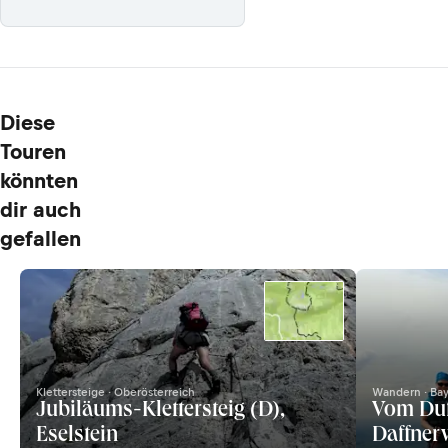
Diese
Touren
könnten
dir auch
gefallen
Klettersteige · Oberösterreich
Wandern · Ba
Jubiläums-Klettersteig (D),
Vom Duf
Eselstein
Daffner