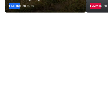
T1
Leicht
T2
Mittel
1:30 h
5 km
2:20 