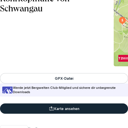
Schwangau
T2
Mit
GPX-Datei
Werde jetzt Bergwelten Club-Mitglied und sichere dir unbegrenzte
Downloads
Karte ansehen