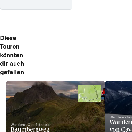
Diese
Touren
könnten
dir auch
gefallen
Wandern · Tes
Wanderu
Wandern · Oberösterreich
Baumbergweg
von Cav