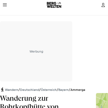
Werbung
Wandern
/
Deutschland
/
Österreich
/
Bayern
/
Ammergauer Alpen
Wanderung zur
Rohrkopfhütte von