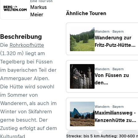
Eine Tour von
Markus
Ähnliche Touren
Meier
Wandern · Bayern
Beschreibung
Wanderung zur
Die
Rohrkopfhütte
Fritz-Putz-Hütte
von
(1.320 m) liegt am
Hohenschwangau
Tegelberg bei Füssen
im bayerischen Teil der
Wandern · Bayern
Von Füssen zu
Ammergauer Alpen.
den
Die Hütte wird sowohl
Königsschlössern
im Sommer von
Wanderern, als auch im
Wandern · Bayern
Winter von Skifahrern
Maximiliansweg -
gerne besucht. Der
Kenzenhütte zum
Pürschlinghaus
Zustieg erfolgt auf dem
Kulturpfad
Strecke: bis 5 km
Aufstieg: 300-600 