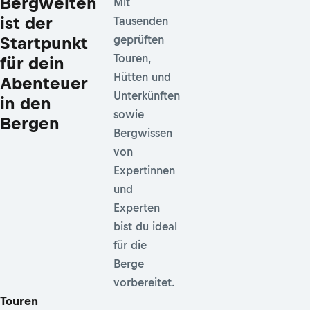
Bergwelten
Mit
ist der
Tausenden
Startpunkt
geprüften
Touren,
für dein
Hütten und
Abenteuer
Unterkünften
in den
sowie
Bergen
Bergwissen
von
Expertinnen
und
Experten
bist du ideal
für die
Berge
vorbereitet.
Touren