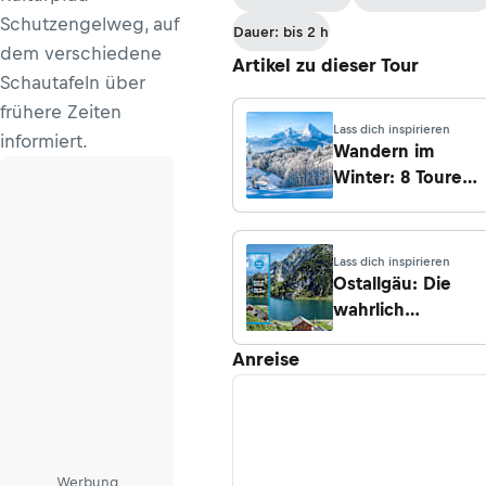
Schutzengelweg, auf
Dauer: bis 2 h
dem verschiedene
Artikel zu dieser Tour
Schautafeln über
frühere Zeiten
Lass dich inspirieren
informiert.
Wandern im
Winter: 8 Touren
in Bayern
Lass dich inspirieren
Ostallgäu: Die
wahrlich
märchenhafte
Anreise
Seite
Werbung