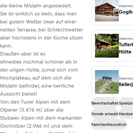
die kleine Mislalm angesiedelt.
Österrei
Fügenbe
Goglh
Sie ist wirklich so klein, dass man
bei gutem Wetter zwar auf einer
netten Terrasse, bei Schlechtwetter
aber höchstens in der Küche sitzen
Österreic
Tirol
Tulfer
kann.
Hütte
Draußen aber ist es
ohnedies nochmal schöner als in
der urigen Hütte, zumal sich vom
Hochplateau, auf dem sich die
Österrei
Keller
Mislalm befindet, eine herrliche
Aussicht bietet!
Von den Tuxer Alpen mit dem
Bewirtschaftet
Spielpl
Olperer (3.476 m) über die
Hunde erlaubt
Handye
Stubaier Alpen mit dem markanten
Familienfreundlich
Gschnitzer (2.946 m) und dem