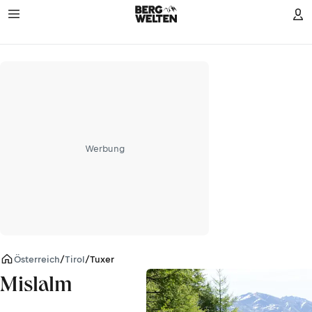
Werbung
Österreich
/
Tirol
/
Tuxer Alpen
Mislalm