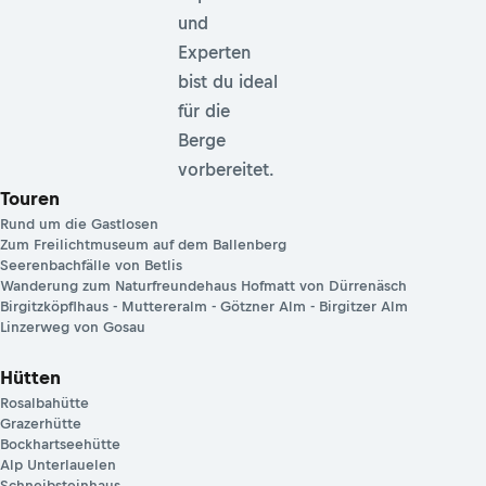
und
Experten
bist du ideal
für die
Berge
vorbereitet.
Touren
Rund um die Gastlosen
Zum Freilichtmuseum auf dem Ballenberg
Seerenbachfälle von Betlis
Wanderung zum Naturfreundehaus Hofmatt von Dürrenäsch
Birgitzköpflhaus - Muttereralm - Götzner Alm - Birgitzer Alm
Linzerweg von Gosau
Hütten
Rosalbahütte
Grazerhütte
Bockhartseehütte
Alp Unterlauelen
Schneibsteinhaus