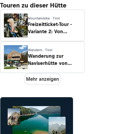
Touren zu dieser Hütte
Mountainbike · Tirol
Freizeitticket-Tour -
Variante 2: Von
Innsbruck zum
Brenner
Wandern · Tirol
Wanderung zur
Naviserhütte von
Navis
Mehr anzeigen