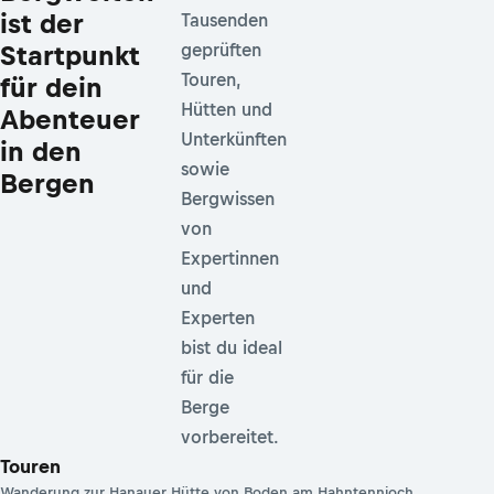
ist der
Tausenden
Startpunkt
geprüften
Touren,
für dein
Hütten und
Abenteuer
Unterkünften
in den
sowie
Bergen
Bergwissen
von
Expertinnen
und
Experten
bist du ideal
für die
Berge
vorbereitet.
Touren
Wanderung zur Hanauer Hütte von Boden am Hahntennjoch