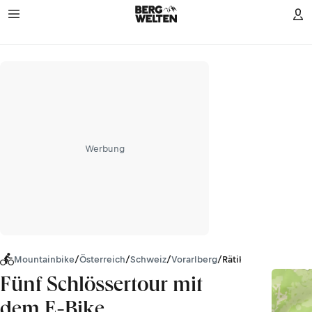
Werbung
Mountainbike
/
Österreich
/
Schweiz
/
Vorarlberg
/
Rätikon
Fünf Schlössertour mit
dem E-Bike