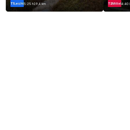
T1
Leicht
T2
Mittel
5:25 h
19,4 km
4:40 