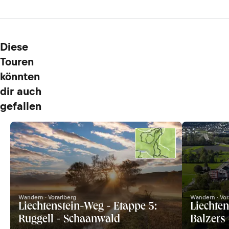
Diese
Touren
könnten
dir auch
gefallen
Wandern · Vorarlberg
Wandern · Vor
Liechtenstein-Weg - Etappe 5:
Liechten
Ruggell - Schaanwald
Balzers 