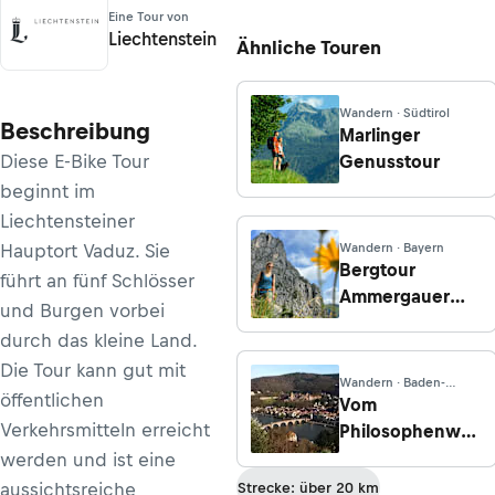
Eine Tour von
Liechtenstein
Ähnliche Touren
Wandern · Südtirol
Beschreibung
Marlinger
Diese E-Bike Tour
Genusstour
beginnt im
Liechtensteiner
Hauptort Vaduz. Sie
Wandern · Bayern
Bergtour
führt an fünf Schlösser
Ammergauer
und Burgen vorbei
Hochplatte –
durch das kleine Land.
Rundtour über
Die Tour kann gut mit
der Kenzenhütte
Wandern · Baden-
öffentlichen
Württemberg
Vom
Verkehrsmitteln erreicht
Philosophenweg
zum Schloss
werden und ist eine
Heidelberg
aussichtsreiche
Strecke: über 20 km