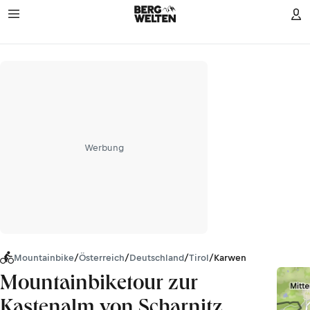
Werbung
Mountainbike
/
Österreich
/
Deutschland
/
Tirol
/
Karwendel
Mountainbiketour zur
Kastenalm von Scharnitz