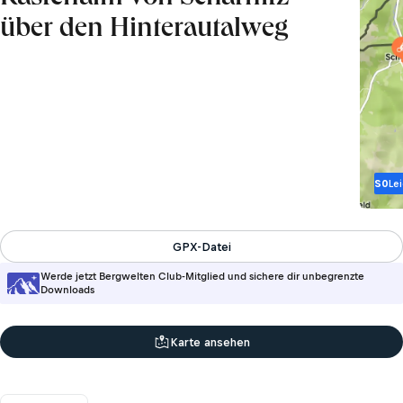
über den Hinterautalweg
S0
Le
GPX-Datei
Werde jetzt Bergwelten Club-Mitglied und sichere dir unbegrenzte
Downloads
Karte ansehen