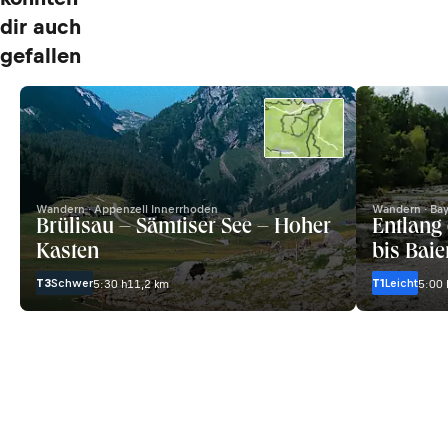
dir auch
gefallen
Wandern · Appenzell Innerrhoden
Wandern · Ba
Brülisau – Sämtiser See – Hoher
Entlang
Kasten
bis Bai
T3
Schwer
T1
Leicht
5:30 h
11,2 km
5:00 