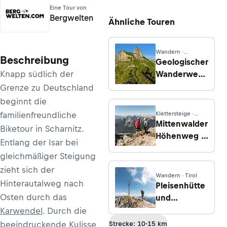
Eine Tour von
Bergwelten
Ähnliche Touren
Wandern ·
Beschreibung
Appenzell
Geologischer
Innerrhoden
Knapp südlich der
Wanderweg:
Hoher
Grenze zu Deutschland
Kasten -
beginnt die
Saxer Lücke
familienfreundliche
Klettersteige ·
- Gasthaus
Bayern
Mittenwalder
Biketour in Scharnitz.
Bollenwees
Höhenweg -
Entlang der Isar bei
Klettersteig
gleichmäßiger Steigung
(B)
zieht sich der
Wandern · Tirol
Hinterautalweg nach
Pleisenhütte
Osten durch das
und
Pleisenspitze
Karwendel
. Durch die
beeindruckende Kulisse
Strecke: 10-15 km