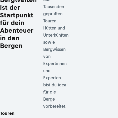
ist der
Tausenden
Startpunkt
geprüften
Touren,
für dein
Hütten und
Abenteuer
Unterkünften
in den
sowie
Bergen
Bergwissen
von
Expertinnen
und
Experten
bist du ideal
für die
Berge
vorbereitet.
Touren