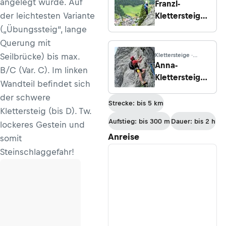
angelegt wurde. Auf
Kärnten
Franzl-
der leichtesten Variante
Klettersteig
(C/D),
(„Übungssteig“, lange
Hüttschlag
Querung mit
Seilbrücke) bis max.
Klettersteige ·
Oberösterreich
Anna-
B/C (Var. C). Im linken
Klettersteig
Wandteil befindet sich
(C/D)
der schwere
Strecke: bis 5 km
Klettersteig (bis D). Tw.
Aufstieg: bis 300 m
Dauer: bis 2 h
lockeres Gestein und
Anreise
somit
Steinschlaggefahr!