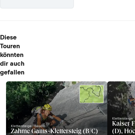
Diese
Touren
könnten
dir auch
gefallen
Klettersteige 
Kaiser F
Klettersteige · Bayern
Zahme Gams-Klettersteig (B/C)
(D), Ho