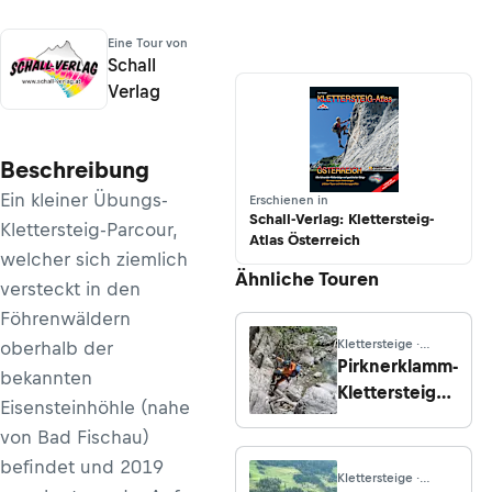
Eine Tour von
Schall
Verlag
Beschreibung
Ein kleiner Übungs-
Erschienen in
Schall-Verlag: Klettersteig-
Klettersteig-Parcour,
Atlas Österreich
welcher sich ziemlich
Ähnliche Touren
versteckt in den
Föhren­wäldern
Klettersteige ·
oberhalb der
Kärnten
Pirknerklamm-
bekannten
Klettersteig
Eisensteinhöhle (nahe
(C)
von Bad Fischau)
befindet und 2019
Klettersteige ·