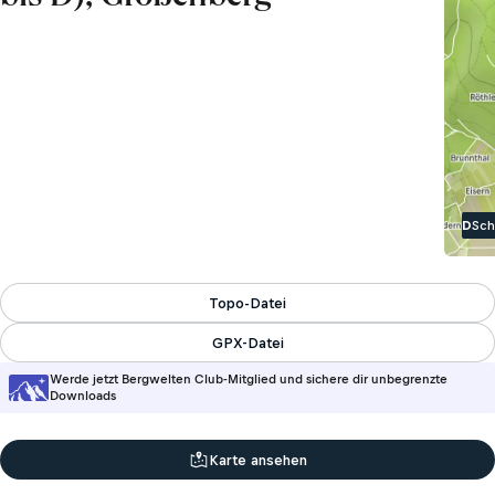
D
Sch
Topo-Datei
GPX-Datei
Werde jetzt Bergwelten Club-Mitglied und sichere dir unbegrenzte
Downloads
Karte ansehen