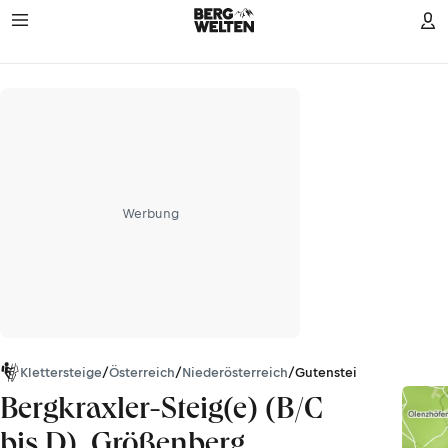
Werbung
Klettersteige
/
Österreich
/
Niederösterreich
/
Gutensteiner Alpen
Bergkraxler-Steig(e) (B/C
bis D), Größenberg