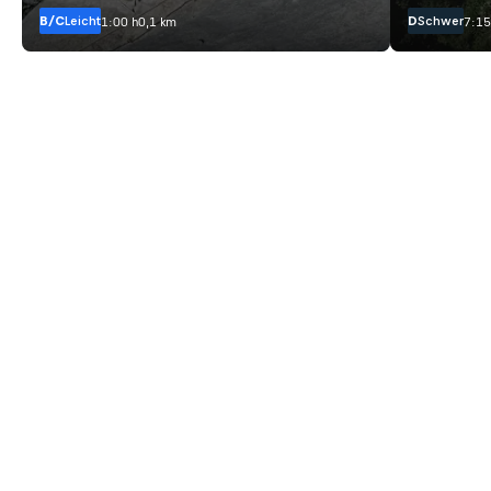
B/C
Leicht
D
Schwer
1:00 h
0,1 km
7:15