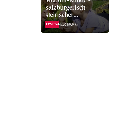
Maralm-Runde -
salzburgerisch-
steirischer
Almrundweg
T2
Mittel
4:10 h
9,9 km