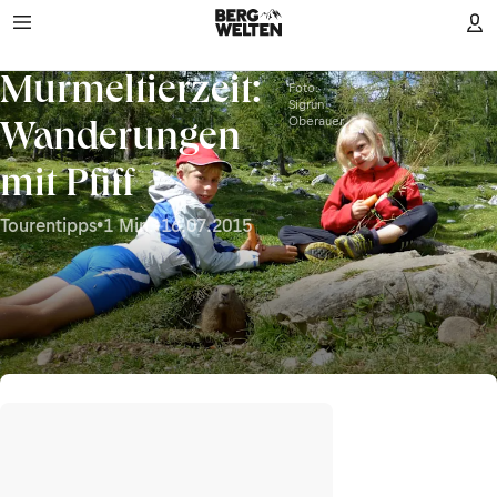
Murmeltierzeit:
Foto:
Sigrun
Oberauer
Wanderungen
mit Pfiff
Tourentipps
•
1 Min.
•
16.07.2015