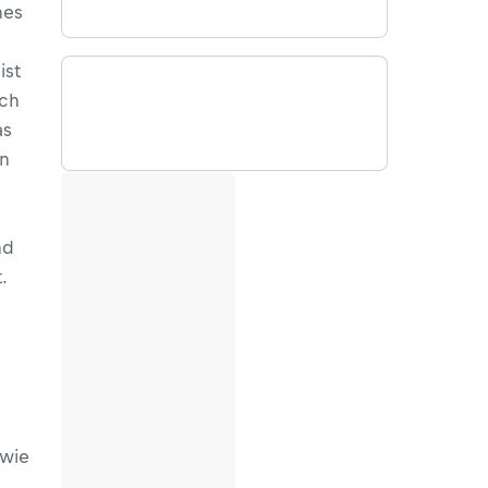
hes
ist
ich
as
in
nd
.
 wie