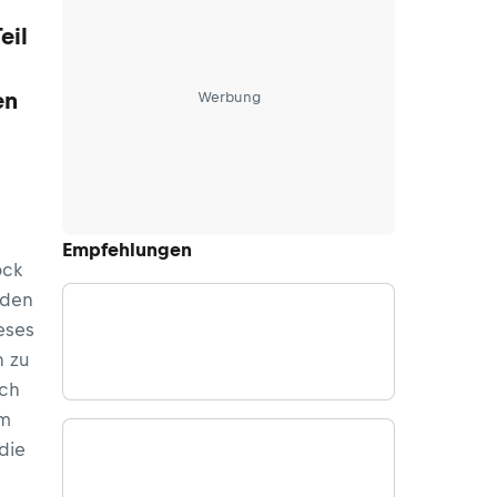
eil
en
Werbung
Empfehlungen
ock
 den
eses
n zu
uch
em
die