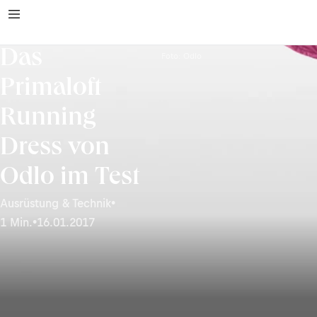
Das
Foto: Odlo
Primaloft
Running
Dress von
Odlo im Test
Ausrüstung & Technik
•
1 Min.
•
16.01.2017