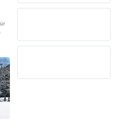
Für
s