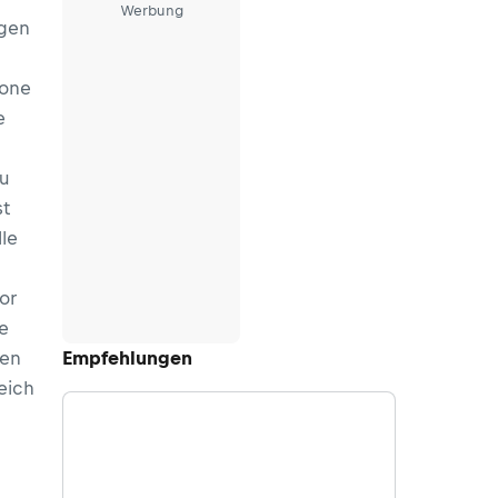
Werbung
agen
zone
e
zu
st
le
or
e
gen
Empfehlungen
eich