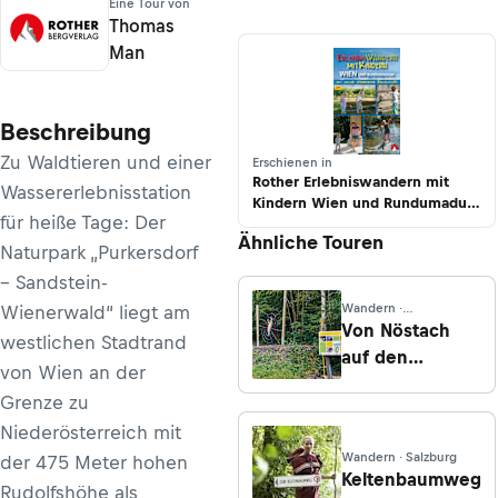
Eine Tour von
Thomas
Man
Beschreibung
Zu Waldtieren und einer
Erschienen in
Rother Erlebniswandern mit
Wassererlebnisstation
Kindern Wien und Rundumadum
für heiße Tage: Der
mit vielen spannenden
Ähnliche Touren
Freizeittipps
Naturpark „Purkersdorf
– Sandstein-
Wandern ·
Wienerwald“ liegt am
Niederösterreich
Von Nöstach
westlichen Stadtrand
auf den
von Wien an der
Peilstein
Grenze zu
Niederösterreich mit
Wandern · Salzburg
der 475 Meter hohen
Keltenbaumweg
Rudolfshöhe als