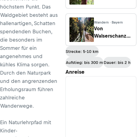
höchstem Punkt. Das
Waldgebiet besteht aus
hallenartigen, Schatten
Wandern · Bayern
Von
spendenden Buchen,
Walserschanz
die besonders im
durch die
Sommer für ein
Breitachklamm
Strecke: 5-10 km
angenehmes und
Aufstieg: bis 300 m
Dauer: bis 2 h
kühles Klima sorgen.
Anreise
Durch den Naturpark
und den angrenzenden
Erholungsraum führen
zahlreiche
Wanderwege.
Ein Naturlehrpfad mit
Kinder-