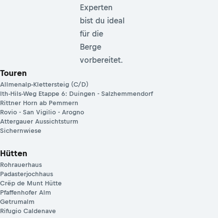
Experten
bist du ideal
für die
Berge
vorbereitet.
Touren
Allmenalp-Klettersteig (C/D)
Ith-Hils-Weg Etappe 6: Duingen - Salzhemmendorf
Rittner Horn ab Pemmern
Rovio - San Vigilio - Arogno
Attergauer Aussichtsturm
Sichernwiese
Hütten
Rohrauerhaus
Padasterjochhaus
Crëp de Munt Hütte
Pfaffenhofer Alm
Getrumalm
Rifugio Caldenave