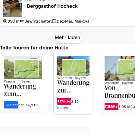
Berggasthof Hocheck
850 m
Bewirtschaftet
Dez-Mär, Mai-Okt
Mehr laden
Tolle Touren für deine Hütte
Wandern · Bayern
Wandern · Bayern
Wanderung
Wandern · Bayern
Wanderung
Von
zur
zum
Brannenbu
Tutzinger
Rotwandhaus
T2
Mittel
3:10 h
zum
T1
Leicht
Hütte von
2:25 h
6,3 km
T2
Mittel
5:05 h
11,
8,2 km
vom
Rampoldpl
Gschwendt
Spitzingsee
über das
Lainbachtal