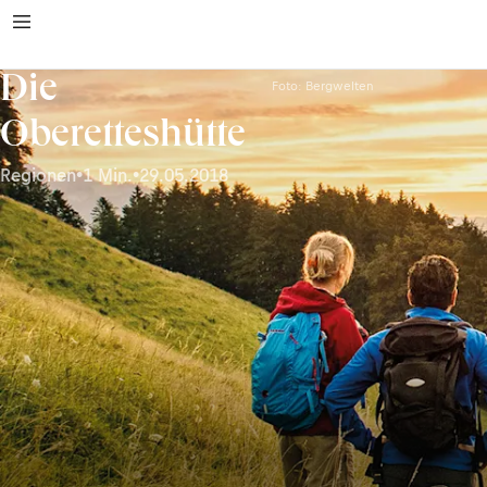
Die
Foto: Bergwelten
Oberetteshütte
Regionen
•
1 Min.
•
29.05.2018