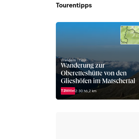
Tourentipps
Wandern · Tirol
Wanderung zur
Oberetteshütte von den
Glieshöfen im Matschertal
T2
Mittel
2:30 h
6,2 km