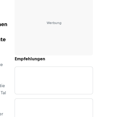
Werbung
nen
te
Empfehlungen
te
die
Tal
er