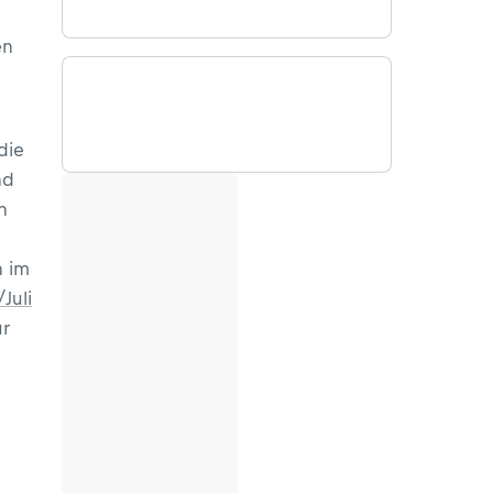
en
die
nd
n
h im
Juli
ur