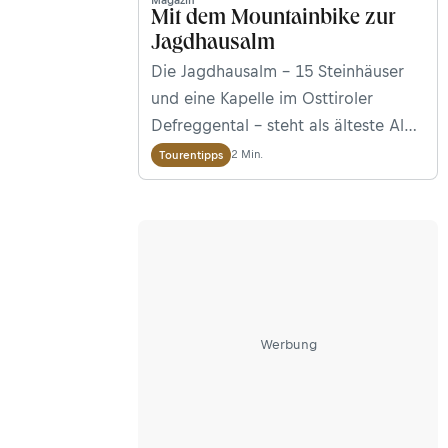
Mit dem Mountainbike zur
Jagdhausalm
Die Jagdhausalm – 15 Steinhäuser
und eine Kapelle im Osttiroler
Defreggental – steht als älteste Alm
Österreichs unter Denkmalschutz.
2 Min.
Tourentipps
Ein wunderbares Mountainbike-
Ausflugsziel, wie unsere Bloggerin
Lea Hajner findet.
Werbung