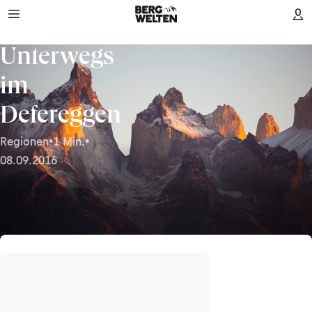
Unterwegs
im
Defereggen
Regionen
•
1 Min.
•
08.09.2016