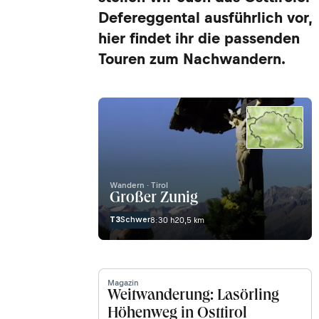
Defereggental ausführlich vor,
hier findet ihr die passenden
Touren zum Nachwandern.
Wandern · Tirol
Großer Zunig
T3
Schwer
8:30 h
20,5 km
Magazin
Weitwanderung: Lasörling
Höhenweg in Osttirol