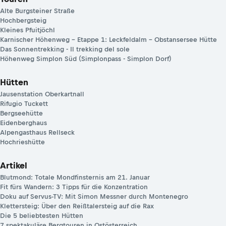
Alte Burgsteiner Straße
Hochbergsteig
Kleines Pfuitjöchl
Karnischer Höhenweg – Etappe 1: Leckfeldalm – Obstansersee Hütte
Das Sonnentrekking - Il trekking del sole
Höhenweg Simplon Süd (Simplonpass - Simplon Dorf)
Hütten
Jausenstation Oberkartnall
Rifugio Tuckett
Bergseehütte
Eidenberghaus
Alpengasthaus Rellseck
Hochrieshütte
Artikel
Blutmond: Totale Mondfinsternis am 21. Januar
Fit fürs Wandern: 3 Tipps für die Konzentration
Doku auf Servus-TV: Mit Simon Messner durch Montenegro
Klettersteig: Über den Reißtalersteig auf die Rax
Die 5 beliebtesten Hütten
7 spektakuläre Bergtouren in Ostösterreich