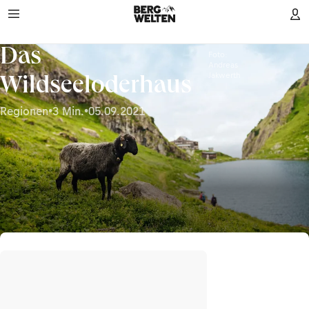
Das
Foto:
Andreas
Jakwerth
Wildseeloderhaus
Regionen
•
3 Min.
•
05.09.2021