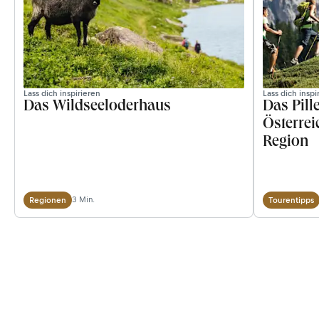
Lass dich inspirieren
Lass dich inspi
Das Wildseeloderhaus
Das Pill
Österrei
Region
3 Min.
Regionen
Tourentipps