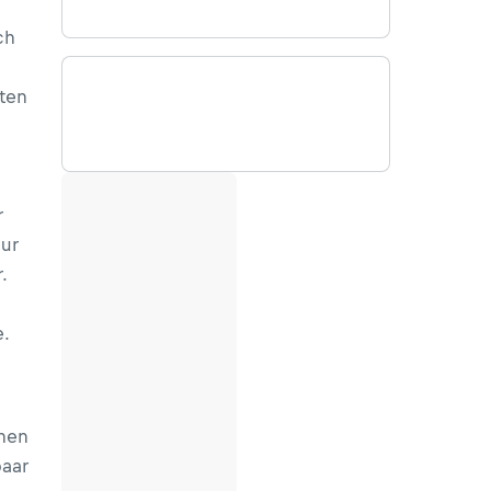
ch
ften
s
r
ur
.
e.
n
chen
paar