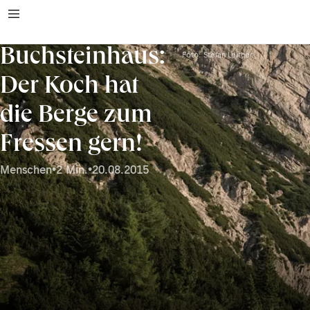
Buchsteinhaus:
Foto: Stefan Leitner
Der Koch hat
die Berge zum
Fressen gern!
Menschen
•
2 Min.
•
20.08.2015