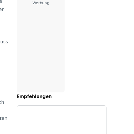
e
Werbung
er
,
muss
Empfehlungen
ch
ften
s