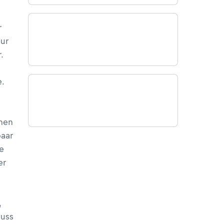
r
ur
.
e.
n
chen
paar
e
er
,
muss