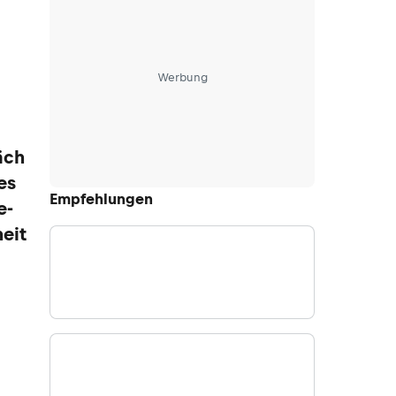
Werbung
äch
es
Empfehlungen
e-
eit