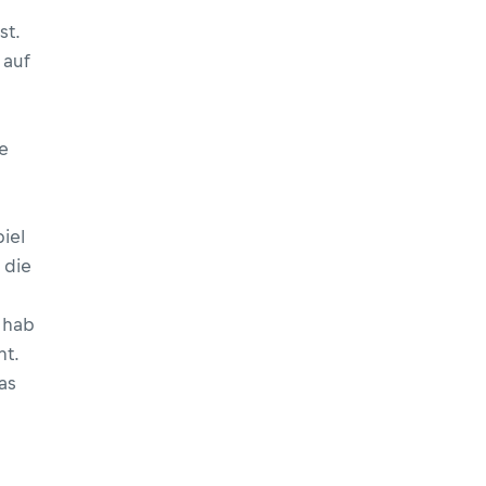
st.
 auf
e
iel
 die
s hab
t.
as