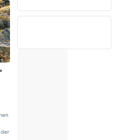
ce
chen
 der