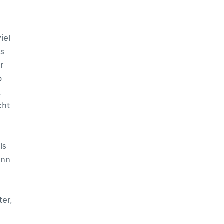
iel
ss
r
o
.
cht
n
ls
ann
ter,