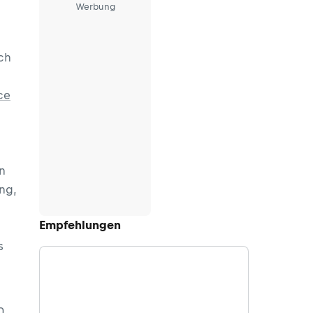
Werbung
ch
ce
en
ng,
Empfehlungen
s
0