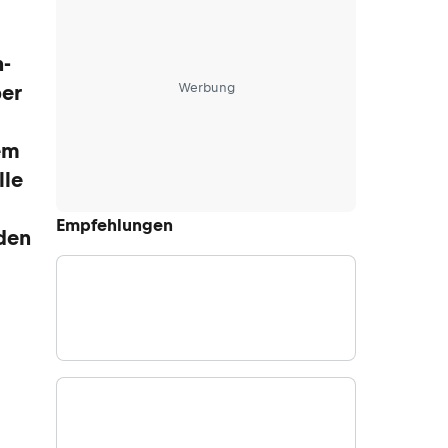
n-
Werbung
ber
em
lle
Empfehlungen
den