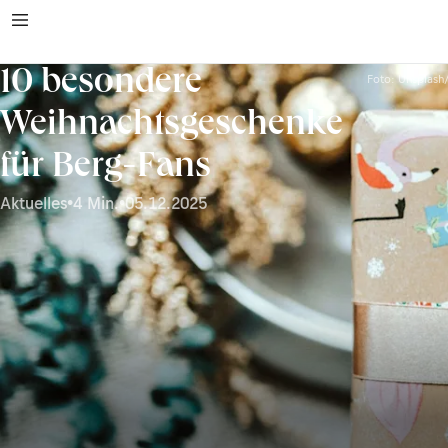
10 besondere
Foto: Unsplash
Weihnachtsgeschenke
für Berg-Fans
Aktuelles
•
4 Min.
•
05.12.2025