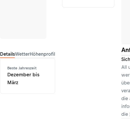
An
Details
Wetter
Höhenprofil
Sic
All
Beste Jahreszeit
Dezember bis
wer
März
über
vera
die
inf
die