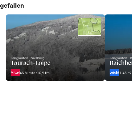
gefallen
Langlaufen · Salzburg
Langlaufen ·
Taurach-Loipe
Raichbe
Mittel
Leicht
45 Minuten
10,9 km
1:45 h
9