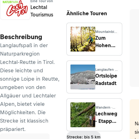
Eine Tour von
Lechtal
Ähnliche Touren
Tourismus
Mountainbike
Beschreibung
· Bayern
Zum
Langlaufspaß in der
Hohen
Schloss
Naturparkregion
Lechtal-Reutte in Tirol.
Diese leichte und
Langlaufen ·
Salzburg
Ortsloipe
sonnige Loipe in Reutte,
Radstadt
umgeben von den
Allgäuer und Lechtaler
Alpen, bietet viele
Wandern ·
Möglichkeiten. Die
Bayern
Lechweg
Strecke ist klassisch
- Etappe
N
7:
präpariert.
s
Wängle -
Strecke: bis 5 km