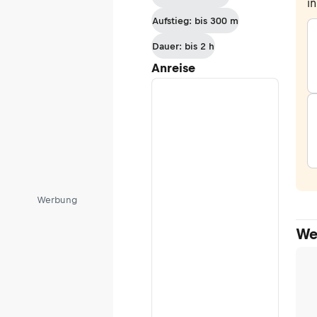
i
Füssen
Aufstieg: bis 300 m
Dauer: bis 2 h
Anreise
Werbung
We