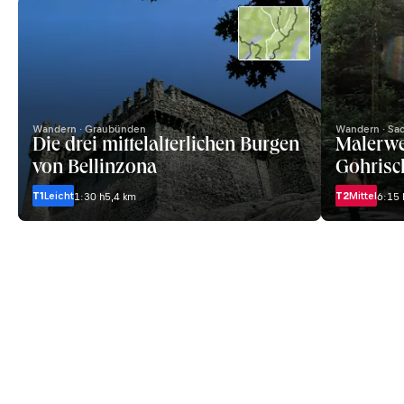
Wandern · Graubünden
Wandern · Sa
Die drei mittelalterlichen Burgen
Malerwe
von Bellinzona
Gohrisc
T1
Leicht
T2
Mittel
1:30 h
5,4 km
6:15 