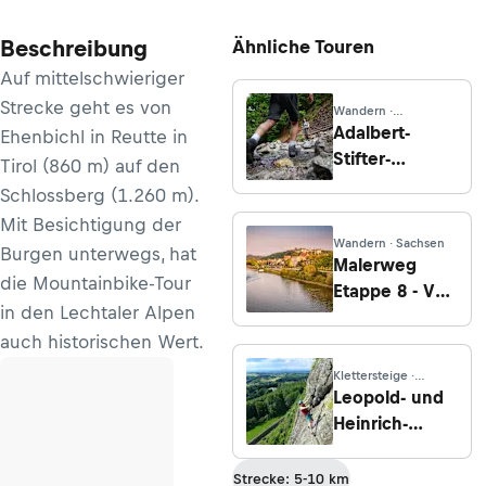
Beschreibung
Ähnliche Touren
Auf mittelschwieriger
Strecke geht es von
Wandern ·
Oberösterreich
Adalbert-
Ehenbichl in Reutte in
Stifter-
Tirol (860 m) auf den
Panoramasteig
Schlossberg (1.260 m).
Mit Besichtigung der
Wandern · Sachsen
Burgen unterwegs, hat
Malerweg
die Mountainbike-Tour
Etappe 8 - Von
in den Lechtaler Alpen
Weißig bis
auch historischen Wert.
Pirna
Klettersteige ·
Steiermark
Leopold- und
Heinrich-
Klettersteig
(C/D)
Strecke: 5-10 km