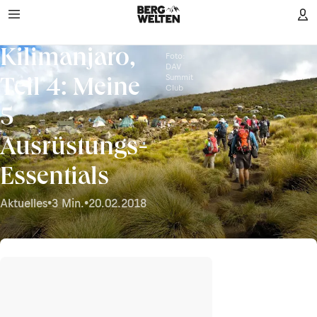
Kilimanjaro,
Foto:
DAV
Summit
Teil 4: Meine
Club
5
Ausrüstungs-
Essentials
Aktuelles
•
3 Min.
•
20.02.2018