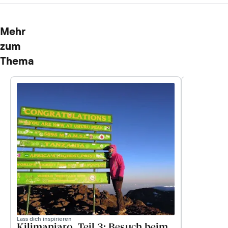
Mehr
zum
Thema
Lass dich inspirieren
Lass dich inspi