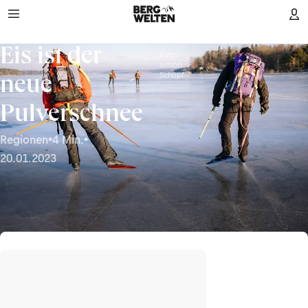
Eis ist der
Foto:
Simon
Schöpf
neue
Pulverschnee
Regionen
•
4 Min.
•
20.01.2023