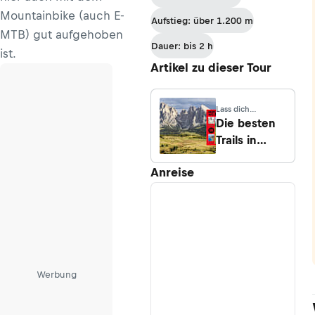
Thun-
Mountainbike (auch E-
Aufstieg: über 1.200 m
Sigriswil
MTB) gut aufgehoben
Dauer: bis 2 h
ist.
Artikel zu dieser Tour
Lass dich
inspirieren
Die besten
Trails in
Davos
Anreise
Klosters
Werbung