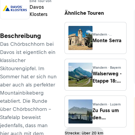
Eine Tour von
Davos
Ähnliche Touren
Klosters
Beschreibung
Wandern ·
Toskana
Monte Serra
Das Chörbschhorn bei
Davos ist eigentlich ein
klassischer
Skitourengipfel. Im
Wandern · Bayern
Walserweg -
Sommer hat er sich nun
Etappe 18:
aber auch als perfekter
Von
Mountainbikeberg
Mittelberg
etabliert. Die Runde
über den
Wandern · Luzern
über Chörbschhorn -
Gemstelpass
Zu Fuss um
nach Warth
Stafelalp beweist
den
Thunersee -
jedenfalls, dass man
Etappe 1:
hier auch mit dem
Strecke: über 20 km