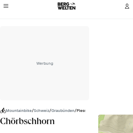
Werbung
Mountainbike
/
Schweiz
/
Graubünden
/
Plessur-Alpen
Chörbschhorn