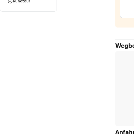
Rundtour
Wegbe
Anfahr