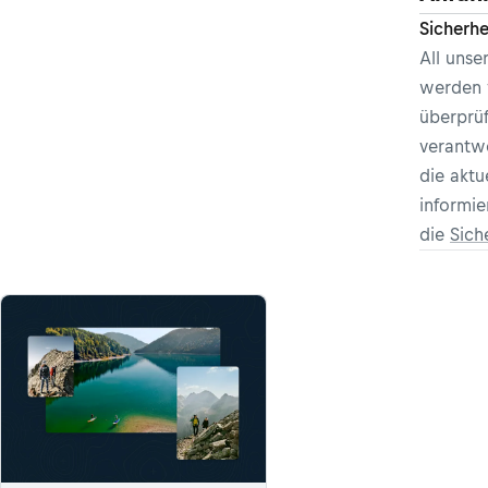
Sicherhe
All uns
werden 
überprüf
verantwo
die aktu
informie
die
Sich