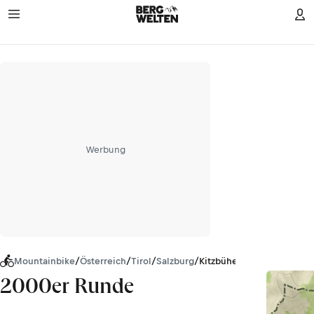
Werbung
Mountainbike
/
Österreich
/
Tirol
/
Salzburg
/
Kitzbüheler Alpen
2000er Runde