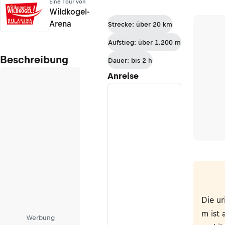
Eine Tour von
Wildkogel-
Arena
Strecke: über 20 km
Aufstieg: über 1.200 m
Beschreibung
Dauer: bis 2 h
Anreise
Die u
m ist 
Werbung