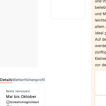
und ih
belieb
und M
leicht
allem 
ideal 
Auf d
werde
zünfti
Kleine
vor de
Details
Wetter
Höhenprofil
Beste Jahreszeit
Mai bis Oktober
Einkehrmöglichkeit