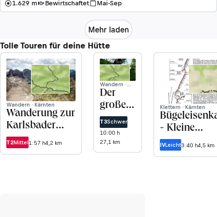
1.629 m
Bewirtschaftet
Mai-Sep
Mehr laden
Tolle Touren für deine Hütte
Wandern ·
Kärnten
Der
große
Wandern · Kärnten
Klettern · Kärnten
Wanderung zur
Bügeleisenk
Törlweg
T3
Schwer
Karlsbader
- Kleine
10:00 h
Hütte vom
Laserzwand
27,1 km
T2
Mittel
1:57 h
4,2 km
IV
Leicht
3:40 h
4,5 km
Parkplatz
Dolomitenhütte