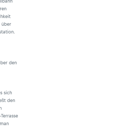
eilbahn
ren
hkeit
über
tation.
ber den
s sich
eßt den
n
Terrasse
 man