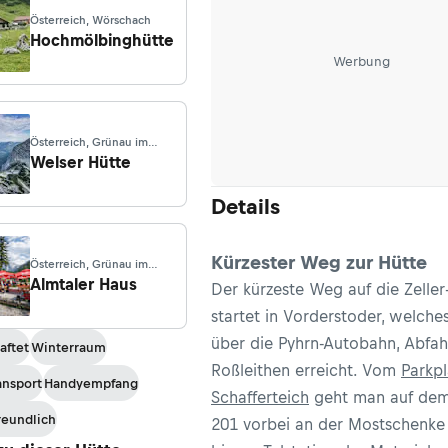
Österreich, Wörschach
Hochmölbinghütte
Werbung
Österreich, Grünau im
Almtal
Welser Hütte
Details
Kürzester Weg zur Hütte
Österreich, Grünau im
Almtal
Almtaler Haus
Der kürzeste Weg auf die Zeller
startet in Vorderstoder, welch
über die Pyhrn-Autobahn, Abfah
aftet
Winterraum
Roßleithen erreicht. Vom
Parkpl
ansport
Handyempfang
Schafferteich
geht man auf de
reundlich
201 vorbei an der Mostschenke