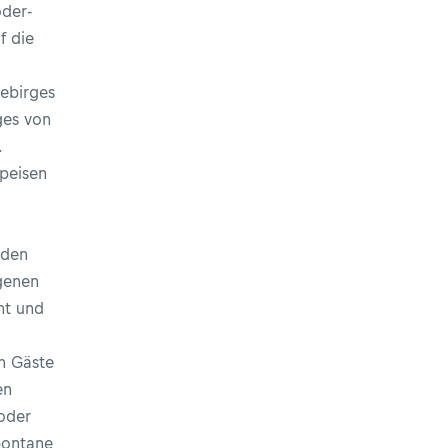
oder-
f die
ebirges
ges von
.
Speisen
 den
ogenen
nt und
“
h Gäste
en
oder
pontane