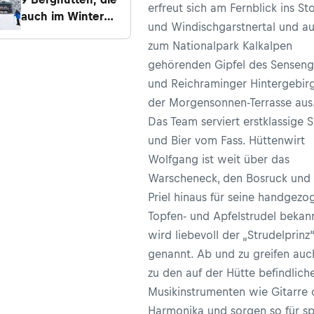
erfreut sich am Fernblick ins St
auch im Winter
und Windischgarstnertal und au
einfach zu
zum Nationalpark Kalkalpen
erreichen sind
gehörenden Gipfel des Senseng
und Reichraminger Hintergebir
der Morgensonnen-Terrasse aus
Das Team serviert erstklassige 
und Bier vom Fass. Hüttenwirt
Wolfgang ist weit über das
Warscheneck, den Bosruck und
Priel hinaus für seine handgez
Topfen- und Apfelstrudel bekan
wird liebevoll der „Strudelprinz
genannt. Ab und zu greifen auc
zu den auf der Hütte befindlich
Musikinstrumenten wie Gitarre 
Harmonika und sorgen so für s