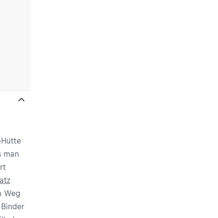
-Hütte
es man
rt
atz
m Weg
 Binder