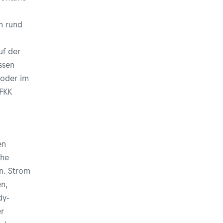
n rund
uf der
ssen
 oder im
 FKK
en
che
n. Strom
n,
dy-
er