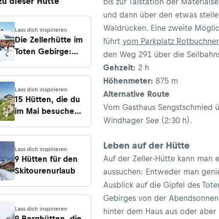
 zu dieser Hütte
bis zur Talstation der Materials
und dann über den etwas steile
Waldrücken. Eine zweite Möglic
Lass dich inspirieren
Die Zellerhütte im
führt
vom Parkplatz Rotbuchner
Toten Gebirge:
den Weg 291 über die Seilbahns
Eintritt ins
Gehzeit:
2 h
Allerheiligste
Höhenmeter:
875 m
Lass dich inspirieren
Alternative Route
15 Hütten, die du
Vom Gasthaus Sengstschmied ü
im Mai besuchen
Windhager See (2:30 h).
kannst
Leben auf der Hütte
Lass dich inspirieren
Auf der Zeller-Hütte kann man e
9 Hütten für den
Skitourenurlaub
aussuchen: Entweder man geni
Ausblick auf die Gipfel des Tote
Gebirges von der Abendsonnen-
Lass dich inspirieren
hinter dem Haus aus oder aber
9 Berghütten, die