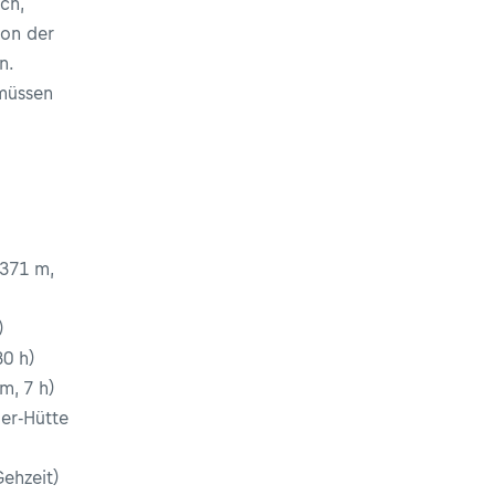
ch,
ion der
n.
müssen
.371 m,
)
30 h)
m, 7 h)
ler-Hütte
Gehzeit)