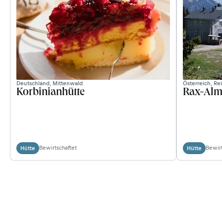
Deutschland, Mittenwald
Österreich, Re
Korbinianhütte
Rax-Alm
Bewirtschaftet
Bewirt
Hütte
Hütte