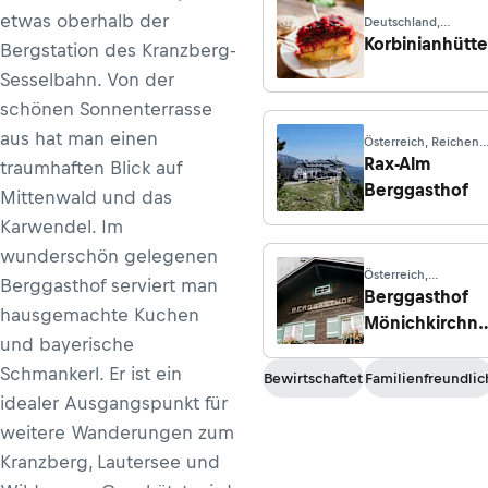
etwas oberhalb der
Deutschland,
Mittenwald
Korbinianhütte
Bergstation des Kranzberg-
Sesselbahn. Von der
schönen Sonnenterrasse
aus hat man einen
Österreich, Reichena
an der Rax
Rax-Alm
traumhaften Blick auf
Berggasthof
Mittenwald und das
Karwendel. Im
wunderschön gelegenen
Österreich,
Berggasthof serviert man
Mönichkirchen
Berggasthof
hausgemachte Kuchen
Mönichkirchne
und bayerische
Schwaig
Schmankerl. Er ist ein
Bewirtschaftet
Familienfreundlic
idealer Ausgangspunkt für
weitere Wanderungen zum
Kranzberg, Lautersee und