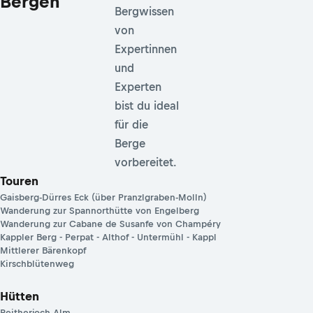
Bergen
Bergwissen
von
Expertinnen
und
Experten
bist du ideal
für die
Berge
vorbereitet.
Touren
Gaisberg-Dürres Eck (über Pranzlgraben-Molln)
Wanderung zur Spannorthütte von Engelberg
Wanderung zur Cabane de Susanfe von Champéry
Kappler Berg - Perpat - Althof - Untermühl - Kappl
Mittlerer Bärenkopf
Kirschblütenweg
Hütten
Reitherjoch Alm