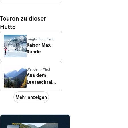
Touren zu dieser
Hütte
Langlaufen · Tirol
Kaiser Max
Runde
Wandern · Tirol
Aus dem
Leutaschtal
auf Grünkopf
und zur
Mehr anzeigen
Ederkanzel