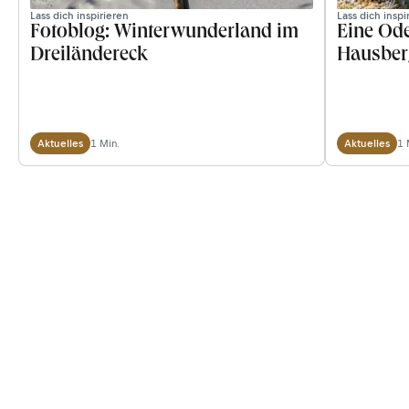
Lass dich inspirieren
Lass dich inspi
Fotoblog: Winterwunderland im
Eine Od
Dreiländereck
Hausber
1 Min.
1 
Aktuelles
Aktuelles