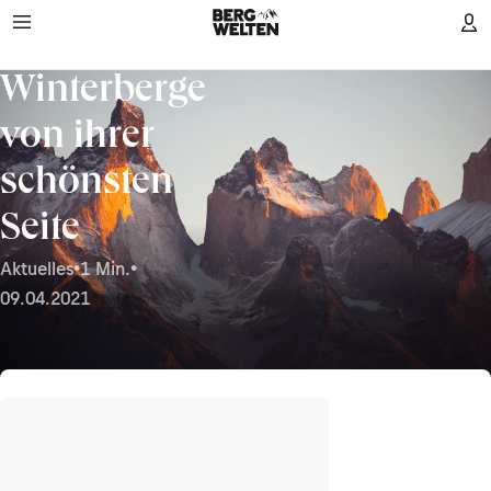
Winterberge
von ihrer
schönsten
Seite
Aktuelles
•
1 Min.
•
09.04.2021