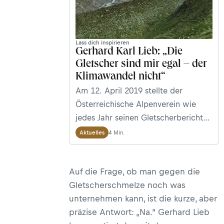
Lass dich inspirieren
Gerhard Karl Lieb: „Die
Gletscher sind mir egal – der
Klimawandel nicht“
Am 12. April 2019 stellte der
Österreichische Alpenverein wie
jedes Jahr seinen Gletscherbericht
vor. Seit exakt 128 Jahren
4 Min.
Aktuelles
dokumentieren Wissenschaftler und
ihre Gehilfen auf ehrenamtlicher
Auf die Frage, ob man gegen die
Basis die Längenentwicklung von
Gletscherschmelze noch was
derzeit 93 Gletschern in Österreich –
unternehmen kann, ist die kurze, aber
eine ununterbrochene Datenreihe,
präzise Antwort: „Na.“ Gerhard Lieb
die nicht nur von wissenschaftlicher,