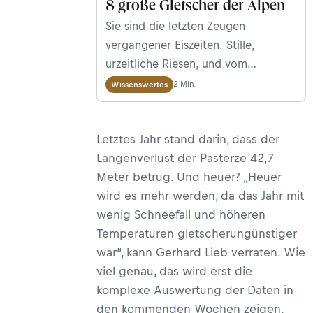
8 große Gletscher der Alpen
Sie sind die letzten Zeugen
vergangener Eiszeiten. Stille,
urzeitliche Riesen, und vom
Aussterben bedroht: Die
2 Min.
Wissenswertes
Alpengletscher.
Letztes Jahr stand darin, dass der
Längenverlust der Pasterze 42,7
Meter betrug. Und heuer? „Heuer
wird es mehr werden, da das Jahr mit
wenig Schneefall und höheren
Temperaturen gletscherungünstiger
war“, kann Gerhard Lieb verraten. Wie
viel genau, das wird erst die
komplexe Auswertung der Daten in
den kommenden Wochen zeigen.