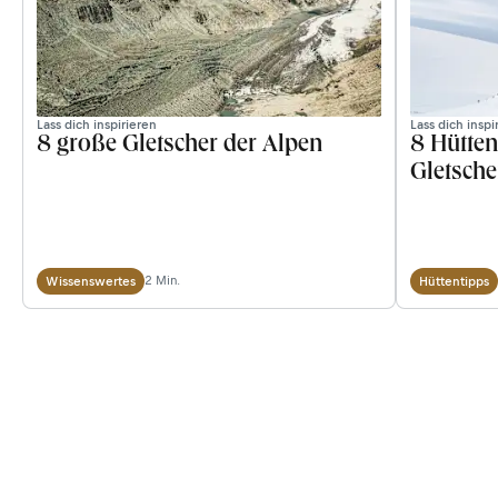
Lass dich inspirieren
Lass dich inspi
8 große Gletscher der Alpen
8 Hütten
Gletsche
2 Min.
Wissenswertes
Hüttentipps