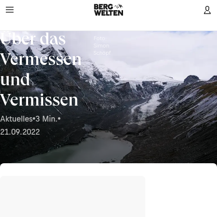
Über das
Foto:
Simon
Schöpf
Vermessen
und
Vermissen
Aktuelles
•
3 Min.
•
21.09.2022