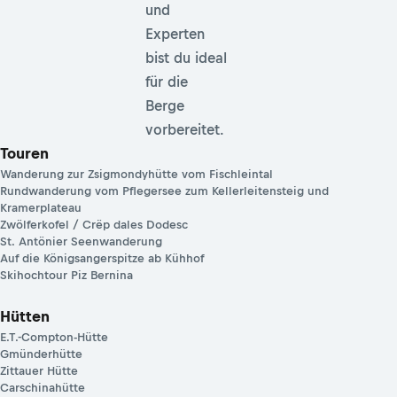
und
Experten
bist du ideal
für die
Berge
vorbereitet.
Touren
Wanderung zur Zsigmondyhütte vom Fischleintal
Rundwanderung vom Pflegersee zum Kellerleitensteig und
Kramerplateau
Zwölferkofel / Crëp dales Dodesc
St. Antönier Seenwanderung
Auf die Königsangerspitze ab Kühhof
Skihochtour Piz Bernina
Hütten
E.T.-Compton-Hütte
Gmünderhütte
Zittauer Hütte
Carschinahütte