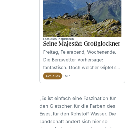
Lass dich inspirieren
Seine Majestät: Großglockner
Freitag, Feierabend, Wochenende.
Die Bergwetter Vorhersage:
fantastisch. Doch welcher Gipfel soll
es werden? Warum nicht gleich auf
1 Min.
Aktuelles
den höchsten: Der Großglockner hat
für die meisten Bergsteiger – uns
„Es ist einfach eine Faszination für
inklusive – eine magische
den Gletscher, für die Farben des
Anziehungskraft. Also los geht’s:
Eises, für den Rohstoff Wasser. Die
Zum 3.789 Meter hohen
Landschaft ändert sich hier so
„Tauernkönig!“