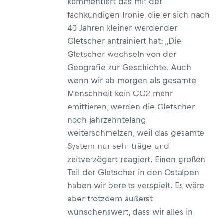
kommentiert das mit der
sondern auch von gesellschaftlicher
fachkundigen Ironie, die er sich nach
Relevanz ist. Wir haben beim Leiter
40 Jahren kleiner werdender
des Gletschermessdienstes, Prof.
Gletscher antrainiert hat: „Die
Gerhard Karl Lieb, im Detail
Gletscher wechseln von der
nachgefragt.
Geografie zur Geschichte. Auch
wenn wir ab morgen als gesamte
Menschheit kein CO2 mehr
emittieren, werden die Gletscher
noch jahrzehntelang
weiterschmelzen, weil das gesamte
System nur sehr träge und
zeitverzögert reagiert. Einen großen
Teil der Gletscher in den Ostalpen
haben wir bereits verspielt. Es wäre
aber trotzdem äußerst
wünschenswert, dass wir alles in