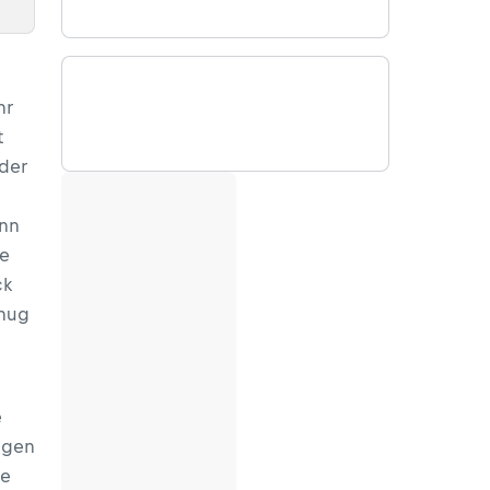
hr
t
oder
enn
ie
ck
enug
e
ngen
ie