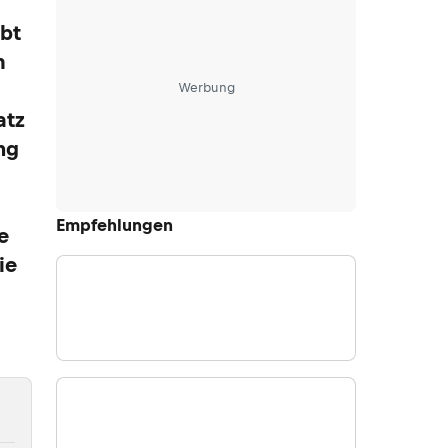
ibt
m
Werbung
atz
ng
Empfehlungen
e
ie