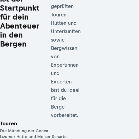
Startpunkt
geprüften
Touren,
für dein
Hütten und
Abenteuer
Unterkünften
in den
sowie
Bergen
Bergwissen
von
Expertinnen
und
Experten
bist du ideal
für die
Berge
vorbereitet.
Touren
Die Mündung der Conca
Lizumer Hütte und Mölser Scharte