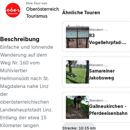
Eine Tour von
Oberösterreich
Ähnliche Touren
Tourismus
Wandern ·
Oberösterreich
R3
Beschreibung
Vogellehrpfad-
Einfache und lohnende
Runde
Wanderung auf dem
Weg Nr. 160 vom
Wandern ·
Oberösterreich
Mühlviertler
Samareiner
Jakobsweg
Hellmonsödt nach St.
Magdalena nahe Linz
der
Wandern ·
oberösterreichischen
Oberösterreich
Gallneukirchen -
Landeshauptstadt Linz.
Pferdeeisenbahn
Entlang der etwa 15
Kilometer langen
Strecke: 10-15 km