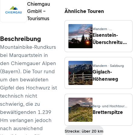
Chiemgau
Ähnliche Touren
GmbH –
Tourismus
Wandern ·
Niederösterreich
Eisenstein-
Beschreibung
Überschreitung
Mountainbike-Rundkurs
von
bei Marquartstein in
Schrambach
den Chiemgauer Alpen
Wandern · Salzburg
(Bayern). Die Tour rund
Giglach-
Höhenweg
um den bewaldeten
Gipfel des Hochwurz ist
technisch nicht
schwierig, die zu
Berg- und Hochtouren
· Bayern
bewältigenden 1.239
Bretterspitze
Hm verlangen jedoch
nach ausreichend
Strecke: über 20 km