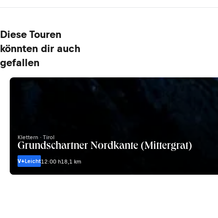
Diese Touren
könnten dir auch
gefallen
Klettern · Tirol
Grundschartner Nordkante (Mittergrat)
V+
Leicht
12:00 h
18,1 km