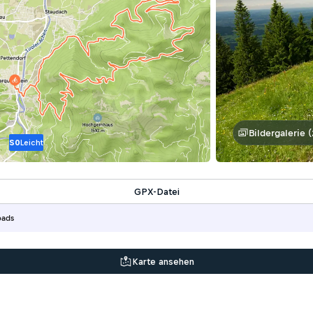
Bildergalerie (
S0
Leicht
GPX-Datei
oads
Karte ansehen