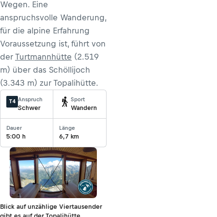
Wegen. Eine
anspruchsvolle Wanderung,
für die alpine Erfahrung
Voraussetzung ist, führt von
der
Turtmannhütte
(2.519
m) über das Schöllijoch
(3.343 m) zur Topalihütte.
Anspruch
Sport
T4
Schwer
Wandern
Dauer
Länge
5:00 h
6,7 km
Blick auf unzählige Viertausender
gibt es auf der Topalihütte