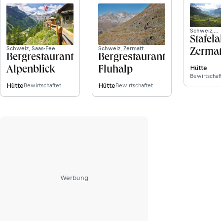
Schweiz,
Zermatt
Stafela
Schweiz, Saas-Fee
Schweiz, Zermatt
Zermat
Bergrestaurant
Bergrestaurant
Hütte
Alpenblick
Fluhalp
Bewirtschaf
Hütte
Hütte
Bewirtschaftet
Bewirtschaftet
Werbung