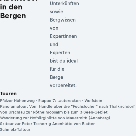
Unterkünften
in den
sowie
Bergen
Bergwissen
von
Expertinnen
und
Experten
bist du ideal
für die
Berge
vorbereitet.
Touren
Pfälzer Höhenweg - Etappe 7: Lauterecken - Wolfstein
Panoramatour: Vom Hündle über die "Fuchslöcher" nach Thalkirchdorf
Von Urschlau zur Röthelmoosalm bis zum 3-Seen-Gebiet
Wanderung zur Hofpürglhütte von Mauerreith (Annaberg)
Skitour zur Peter Tscherrig Anenhütte von Blatten
Schmelz-Taltour