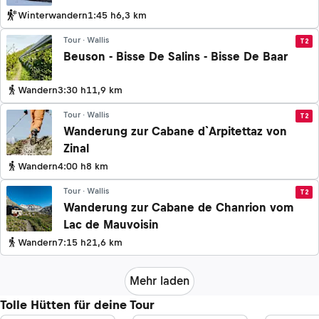
Winterwandern
1:45 h
6,3 km
Tour · Wallis
T2
Beuson - Bisse De Salins - Bisse De Baar
Wandern
3:30 h
11,9 km
Tour · Wallis
T2
Wanderung zur Cabane d`Arpitettaz von
Zinal
Wandern
4:00 h
8 km
Tour · Wallis
T2
Wanderung zur Cabane de Chanrion vom
Lac de Mauvoisin
Wandern
7:15 h
21,6 km
Mehr laden
Tolle Hütten für deine Tour