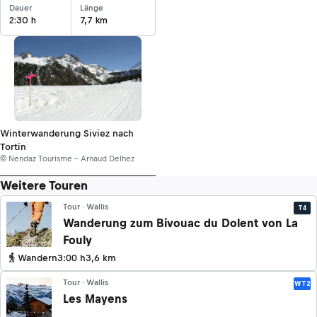
Dauer
Länge
2:30 h
7,7 km
Winterwanderung Siviez nach
Tortin
© Nendaz Tourisme - Arnaud Delhez
Weitere Touren
Tour · Wallis
T4
Wanderung zum Bivouac du Dolent von La
Fouly
Wandern
3:00 h
3,6 km
Tour · Wallis
WT2
Les Mayens