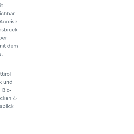
it
ichbar.
 Anreise
nnsbruck
per
 mit dem
s.
tirol
k und
 Bio-
cken 4-
ablick