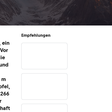
Empfehlungen
 ein
 Vor
ie
Rund
8 m
fel,
 266
r
haft