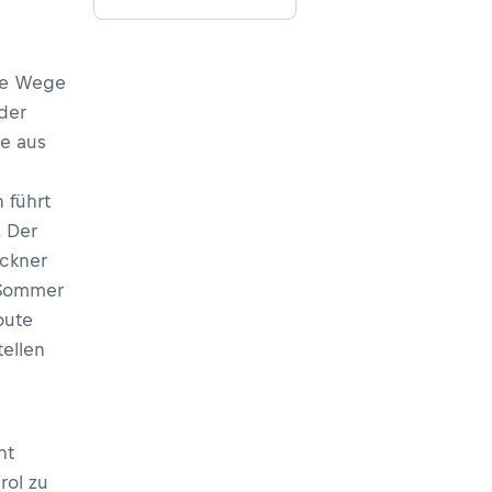
ige Wege
der
ie aus
 führt
. Der
ockner
 Sommer
oute
ellen
ht
rol zu