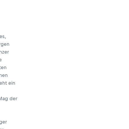
es,
rgen
nzer
e
ten
chen
eht ein
Mag der
ger