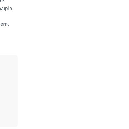
re
halpin
ern,