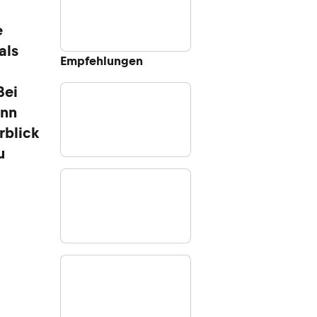
e
als
Empfehlungen
Bei
ann
rblick
u