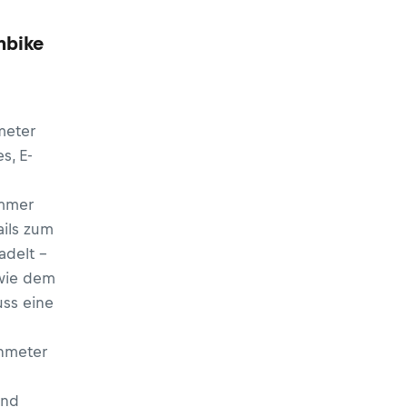
nbike
ometer
s, E-
immer
ils zum
adelt –
 wie dem
uss eine
nmeter
Und