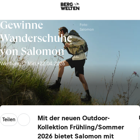
Gewinne
Foto:
Salomon
Wanderschuhe
von Salomon
Werbung
•
2 Min.
•
22.04.2026
Mit der neuen Outdoor-
Teilen
Kollektion Frühling/Sommer
2026 bietet Salomon mit