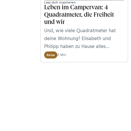
Lass dich inspirieren
Leben im Campervan: 4
Quadratmeter, die Freiheit
und wir
Und, wie viele Quadratmeter hat
deine Wohnung? Elisabeth und
Philipp haben zu Hause alles
verkauft und sind in einen
2 Min.
Reise
Campervan gezogen. Wie sich ein
Leben auf vier Quadratmetern
anfühlt und was für sie Freiheit
heißt, erzählen sie uns hier.