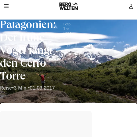
Patagonien:
Foto:
The
Wild
Der frühe
Routine
Vogel fängt
den Cerro
Torre
Reise
•
3 Min.
•
01.03.2017