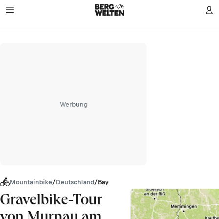
Werbung
Mountainbike
/
Deutschland
/
Bayern
Gravelbike-Tour
von Murnau am