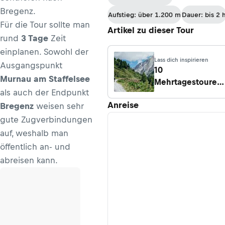
Staufner Haus -
Bregenz.
Aufstieg: über 1.200 m
Dauer: bis 2 
Talstation
Für die Tour sollte man
Artikel zu dieser Tour
Hochgratbahn
rund
3 Tage
Zeit
einplanen. Sowohl der
Lass dich inspirieren
Ausgangspunkt
10
Murnau am Staffelsee
Mehrtagestouren
als auch der Endpunkt
mit dem
Anreise
Bregenz
weisen sehr
Mountainbike und
Gravelbike in den
gute Zugverbindungen
Alpen
auf, weshalb man
öffentlich an- und
abreisen kann.