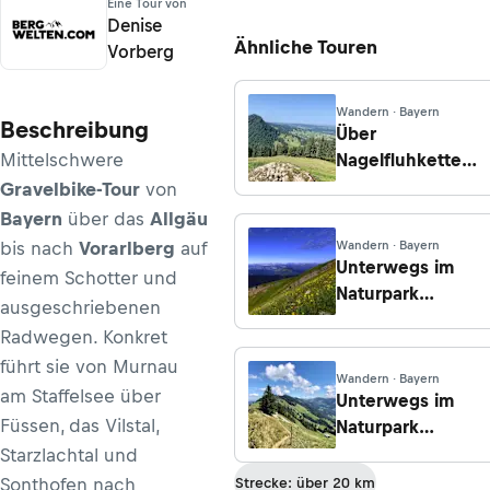
Eine Tour von
Denise
Ähnliche Touren
Vorberg
Wandern · Bayern
Beschreibung
Über
Mittelschwere
Nagelfluhkette
und Prodelzug -
Gravelbike-Tour
von
Tag 2: Von den
Bayern
über das
Allgäu
Hütten unterm
bis nach
Vorarlberg
auf
Wandern · Bayern
Stuiben zur
Unterwegs im
feinem Schotter und
Hochgratbahn
Naturpark
ausgeschriebenen
Nagelfluhkette -
Radwegen. Konkret
Etappe 2:
führt sie von Murnau
Kemptner
Wandern · Bayern
am Staffelsee über
Naturfreundehaus
Unterwegs im
- Staufner Haus
Füssen, das Vilstal,
Naturpark
Nagelfluhkette -
Starzlachtal und
Etappe 3:
Sonthofen nach
Strecke: über 20 km