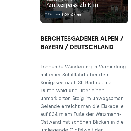
Wandern · Glarus
Panixerpass ab Elm
T3
Schwer
8:00 h
24 km
BERCHTESGADENER ALPEN /
BAYERN / DEUTSCHLAND
Lohnende Wanderung in Verbindung
mit einer Schifffahrt über den
Königssee nach St. Bartholomä:
Durch Wald und über einen
unmarkierten Steig im unwegsamen
Gelände erreicht man die Eiskapelle
auf 834 m am Fuße der Watzmann-
Ostwand mit schönen Blicken in die
umliegende Gipfelwelt der