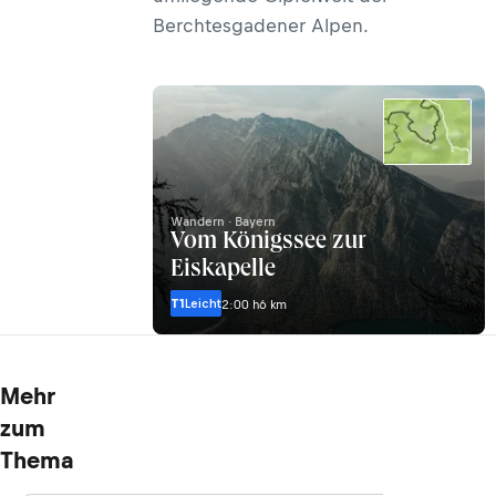
Berchtesgadener Alpen.
Wandern · Bayern
Vom Königssee zur
Eiskapelle
T1
Leicht
2:00 h
6 km
Mehr
zum
Thema