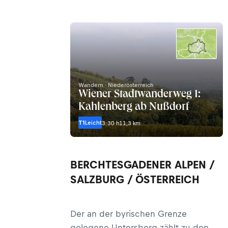
Wandern · Niederösterreich
Wiener Stadtwanderweg 1:
Kahlenberg ab Nußdorf
T1
Leicht
3:30 h
11,3 km
BERCHTESGADENER ALPEN /
SALZBURG / ÖSTERREICH
Der an der byrischen Grenze
gelegene Untersberg zählt zu den