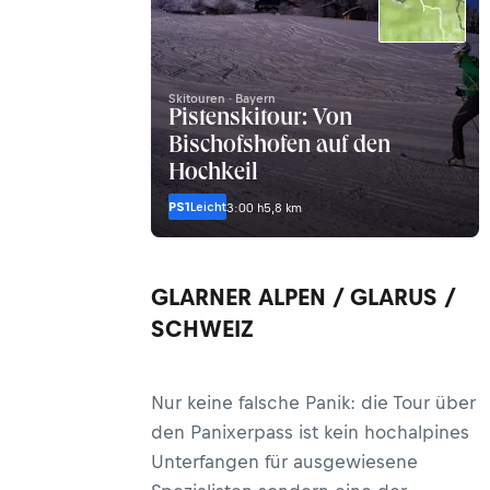
Skitouren · Bayern
Pistenskitour: Von
Bischofshofen auf den
Hochkeil
PS1
Leicht
3:00 h
5,8 km
GLARNER ALPEN / GLARUS /
SCHWEIZ
Nur keine falsche Panik: die Tour über
den Panixerpass ist kein hochalpines
Unterfangen für ausgewiesene