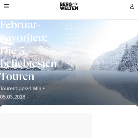
Februar-
Foto:
mauritius
images /
Favoriten:
Westend61
/ Michael
Malorny
Die 5
beliebtesten
Touren
Tourentipps
•
1 Min.
•
05.03.2018