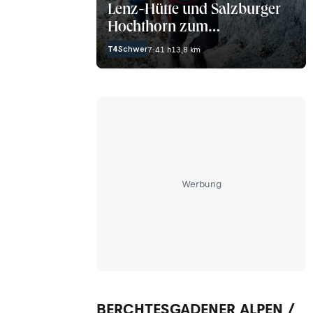
Lenz-Hütte und Salzburger
Hochthorn zum
Zeppezauerhaus
T4
Schwer
7:41 h
13,8 km
Werbung
BERCHTESGADENER ALPEN /