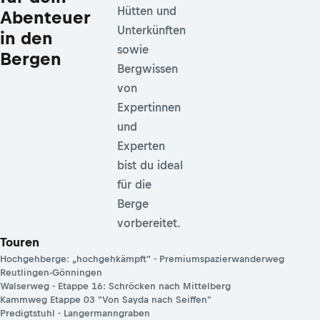
Hütten und
Abenteuer
Unterkünften
in den
sowie
Bergen
Bergwissen
von
Expertinnen
und
Experten
bist du ideal
für die
Berge
vorbereitet.
Touren
Hochgehberge: „hochgehkämpft“ - Premiumspazierwanderweg
Reutlingen-Gönningen
Walserweg - Etappe 16: Schröcken nach Mittelberg
Kammweg Etappe 03 "Von Sayda nach Seiffen"
Predigtstuhl - Langermanngraben