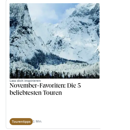
Lass dich inspirieren
Lass dich inspi
November-Favoriten: Die 5
Die schö
beliebtesten Touren
Bayern
1 Min.
Tourentipps
Tourentipps