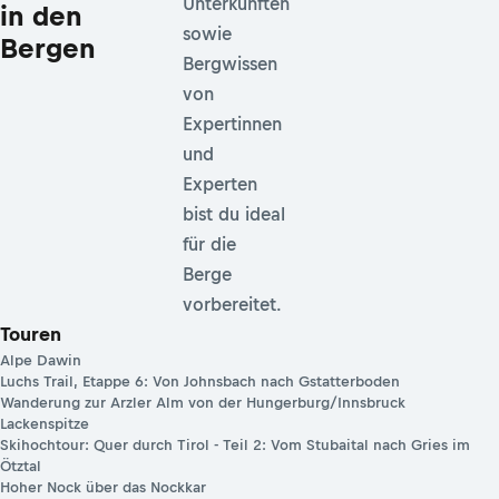
Unterkünften
in den
sowie
Bergen
Bergwissen
von
Expertinnen
und
Experten
bist du ideal
für die
Berge
vorbereitet.
Touren
Alpe Dawin
Luchs Trail, Etappe 6: Von Johnsbach nach Gstatterboden
Wanderung zur Arzler Alm von der Hungerburg/Innsbruck
Lackenspitze
Skihochtour: Quer durch Tirol - Teil 2: Vom Stubaital nach Gries im
Ötztal
Hoher Nock über das Nockkar