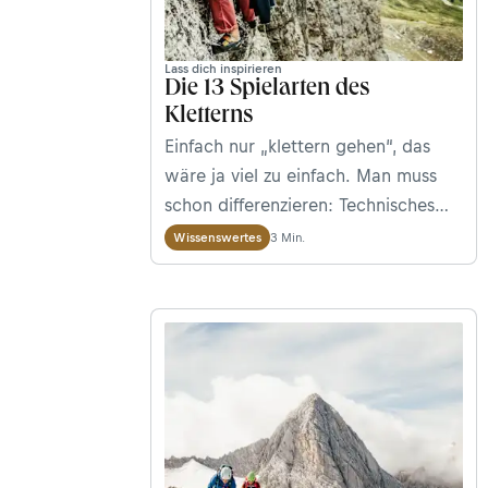
Lass dich inspirieren
Die 13 Spielarten des
Kletterns
Einfach nur „klettern gehen“, das
wäre ja viel zu einfach. Man muss
schon differenzieren: Technisches
klettern? Alpinklettern? Gar free
3 Min.
Wissenswertes
climbing? Ja was denn nun genau?
Wir erklären euch die kleinen, aber
feinen Unterschiede der
verschiedenen Spielarten in der
Vertikalen.