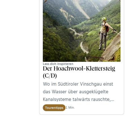
Lass dich inspirieren
Der Hoachwool-Klettersteig
(C/D)
Wo im Südtiroler Vinschgau einst
das Wasser über ausgeklügelte
Kanalsysteme talwärts rauschte,
turnt man heute am Hoachwool-
1 Min.
Tourentipps
Klettersteig die Felsen hoch. Wir
haben ihn getestet.