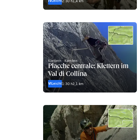
IV
Leicht
2:30 h
1,4 km
Klettern · Kärnten
Placche centrale: Klettern im
Val di Collina
VI
Leicht
1:30 h
2,1 km