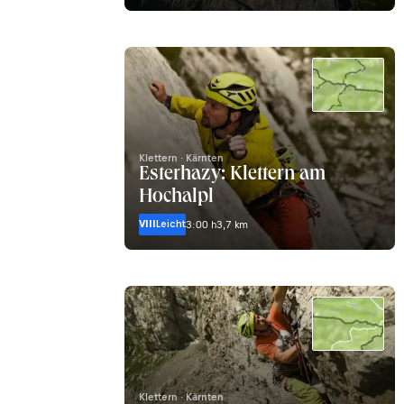
Klettern · Kärnten
Esterhazy: Klettern am
Hochalpl
VIII
Leicht
3:00 h
3,7 km
Klettern · Kärnten