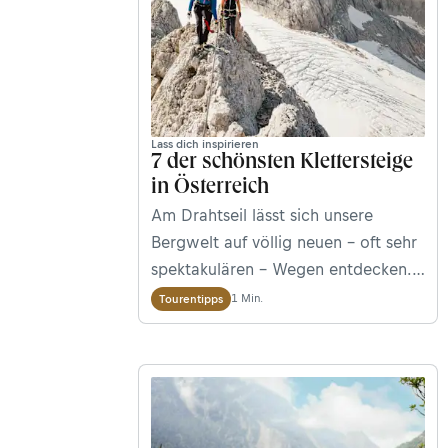
Lass dich inspirieren
7 der schönsten Klettersteige
in Österreich
Am Drahtseil lässt sich unsere
Bergwelt auf völlig neuen – oft sehr
spektakulären – Wegen entdecken.
Wir stellen euch 7 der schönsten
1 Min.
Tourentipps
Klettersteige Österreichs mit
detaillierten Tourenbeschreibungen
vor.