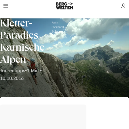
Kletter-
Foto:
Gerhard
Schaar
Paradies
Karnische
Alpen
Tourentipps
•
1 Min.
•
10.10.2016