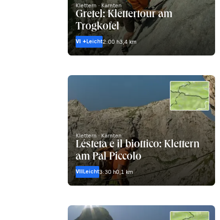
Klettern · Kärnten
Gretel: Klettertour am
Trogkofel
VI +
Leicht
2:00 h
3,4 km
Klettern · Kärnten
Lésteta e il biottico: Klettern
am Pal Piccolo
VII
Leicht
3:30 h
0,1 km