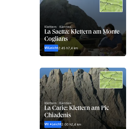
Klettern · Kärnten
La Saetta: Klettern am Monte
Coglians
VII
Leicht
2:45 h
7,4 km
Klettern · Kärnten
La Carie: Klettern am Pic
Chiadenis
VII +
Leicht
2:00 h
2,4 km