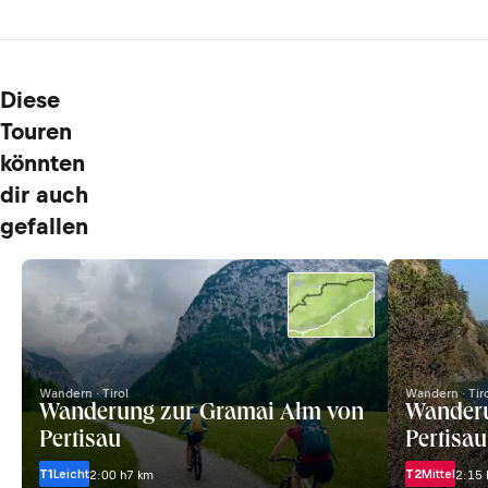
Diese
Touren
könnten
dir auch
gefallen
Wandern · Tirol
Wandern · Tir
Wanderung zur Gramai Alm von
Wanderu
Pertisau
Pertisau
T1
Leicht
T2
Mittel
2:00 h
7 km
2:15 