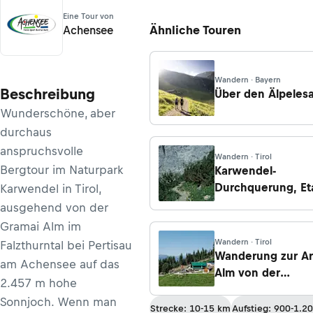
Eine Tour von
Ähnliche Touren
Achensee
Wandern · Bayern
Beschreibung
Über den Älpelesa
Wunderschöne, aber
durchaus
anspruchsvolle
Wandern · Tirol
Bergtour im Naturpark
Karwendel-
Durchquerung, E
Karwendel in Tirol,
5: Von der Falken
ausgehend von der
zur Lamsenjochhü
Gramai Alm im
Wandern · Tirol
Falzthurntal bei Pertisau
Wanderung zur Ar
am Achensee auf das
Alm von der
2.457 m hohe
Hungerburg/Inns
Sonnjoch. Wenn man
Strecke: 10-15 km
Aufstieg: 900-1.2