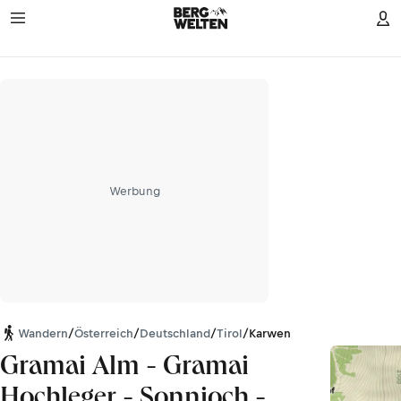
Werbung
Wandern
/
Österreich
/
Deutschland
/
Tirol
/
Karwendel
Gramai Alm - Gramai
Hochleger - Sonnjoch -