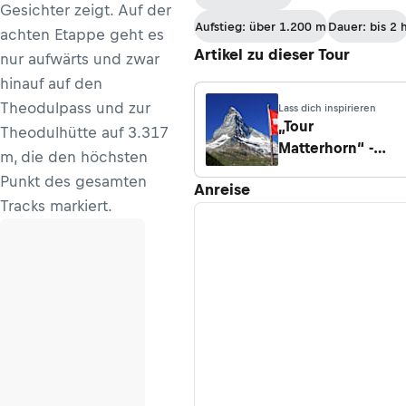
Gesichter zeigt. Auf der
Margherita
Aufstieg: über 1.200 m
Dauer: bis 2 
achten Etappe geht es
Artikel zu dieser Tour
nur aufwärts und zwar
hinauf auf den
Theodulpass und zur
Lass dich inspirieren
„Tour
Theodulhütte auf 3.317
Matterhorn“ -
m, die den höchsten
Rund um den
Punkt des gesamten
Anreise
symbolträchtigen
Tracks markiert.
Berg