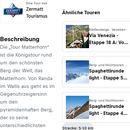
Eine Tour von
Zermatt
Ähnliche Touren
Tourismus
Klettersteige · Venetien
Via Venezia -
Beschreibung
Etappe 18 A: Vom
Die „Tour Matterhorn“
Rifugio Pian de
ist die Königstour rund
Fontana zum
um den schönsten
Rifugio 7° Alpini
Berg- und Hochtouren ·
Wallis
Berg der Welt, das
Spaghettirunde
light - Etappe 5:
Matterhorn. Von Randa
Capanna
im Wallis aus geht es im
Margherita -
Gegenuhrzeigersinn
Zermatt
Berg- und Hochtouren ·
um den
Wallis
Spaghettirunde
pyramidenhaften Berg,
light - Etappe 4:
der so seine
Rifugio Mantova
unterschiedlichsten
- Capanna
Strecke: 5-10 km