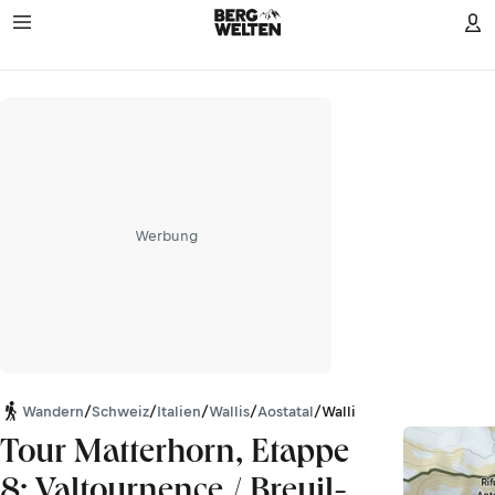
Werbung
Wandern
/
Schweiz
/
Italien
/
Wallis
/
Aostatal
/
Walliser Alpen
Tour Matterhorn, Etappe
8: Valtournence / Breuil-