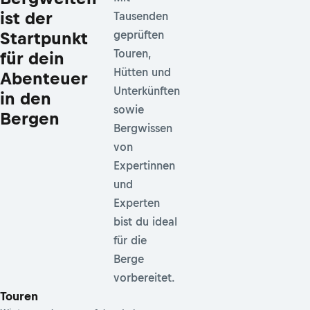
ist der
Tausenden
Startpunkt
geprüften
Touren,
für dein
Hütten und
Abenteuer
Unterkünften
in den
sowie
Bergen
Bergwissen
von
Expertinnen
und
Experten
bist du ideal
für die
Berge
vorbereitet.
Touren