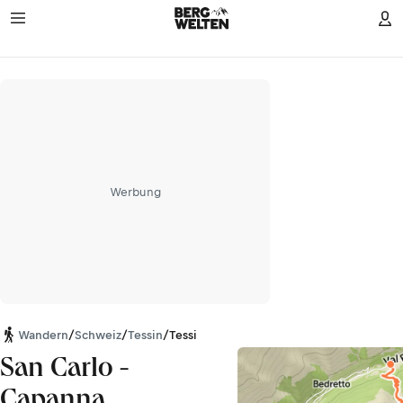
Werbung
Wandern
/
Schweiz
/
Tessin
/
Tessiner Alpen
San Carlo -
Capanna