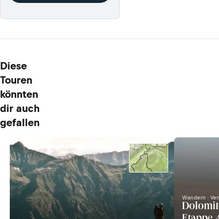
Diese
Touren
könnten
dir auch
gefallen
Wandern · Ve
Dolomit