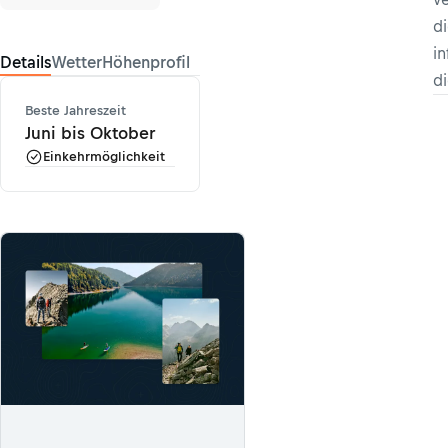
d
i
Details
Wetter
Höhenprofil
d
Beste Jahreszeit
Juni bis Oktober
Einkehrmöglichkeit