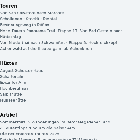
Touren
Von San Salvatore nach Morcote
Schöllenen - Stöckli - Riental
Besinnungsweg in Riffian
Hohe Tauern Panorama Trail, Etappe 17: Von Bad Gastein nach
Hüttschlag
Von Niederthai nach Schweinfurt - Etappe 3: Hochreichkopf
Achenwald auf die Blaubergalm ab Achenkirch
Hütten
August-Schuster-Haus
Schärtenalm
Eppzirler Alm
Hochberghaus
Salbithütte
Fluhseehütte
Artikel
Sommerstart: 5 Wanderungen im Berchtesgadener Land
6 Tourentipps rund um die Seiser Alm
Die beliebtesten Touren 2025
Reinhold Messner: 5 unvergessliche TV-Momente